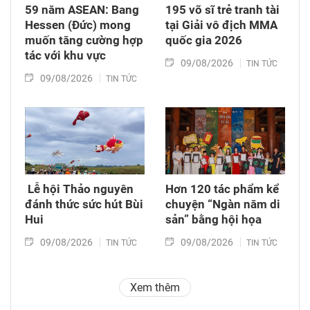
59 năm ASEAN: Bang
195 võ sĩ trẻ tranh tài
Hessen (Đức) mong
tại Giải vô địch MMA
muốn tăng cường hợp
quốc gia 2026
tác với khu vực
09/08/2026
TIN TỨC
09/08/2026
TIN TỨC
​ Lễ hội Thảo nguyên
Hơn 120 tác phẩm kể
đánh thức sức hút Bùi
chuyện “Ngàn năm di
Hui
sản” bằng hội họa
09/08/2026
09/08/2026
TIN TỨC
TIN TỨC
Xem thêm