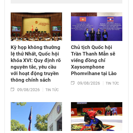
Chủ tịch nước Cộng hòa xã hội chủ nghĩa Việt
Nam Tô Lâm cùng Đoàn đại biểu cấp cao Việt
Nam rời Thủ đô Hà Nội lên đường thăm cấp
Nhà nước tới Australia và New Zealand từ ngày
9 - 14/8/2026.
Kỳ họp không thường
Chủ tịch Quốc hội
lệ thứ Nhất, Quốc hội
Trần Thanh Mẫn sẽ
khóa XVI: Quy định rõ
viếng đồng chí
nguyên tắc, yêu cầu
Xaysomphone
với hoạt động truyền
Phomvihane tại Lào
thông chính sách
09/08/2026
TIN TỨC
09/08/2026
TIN TỨC