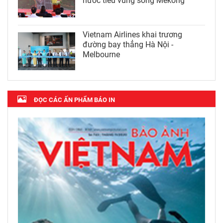
nước tiểu vùng sông Mekong
Vietnam Airlines khai trương
đường bay thẳng Hà Nội -
Melbourne
ĐỌC CÁC ẤN PHẨM BÁO IN