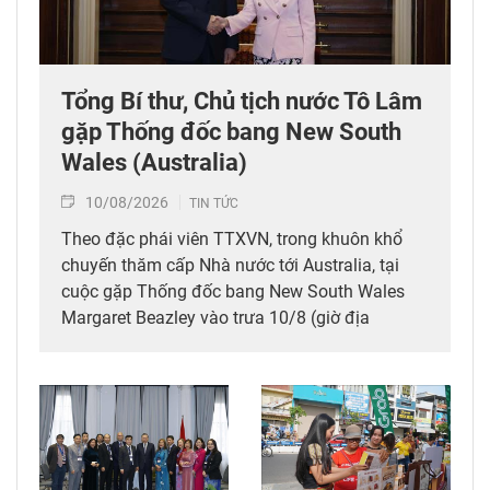
Tổng Bí thư, Chủ tịch nước Tô Lâm
gặp Thống đốc bang New South
Wales (Australia)
10/08/2026
TIN TỨC
Theo đặc phái viên TTXVN, trong khuôn khổ
chuyến thăm cấp Nhà nước tới Australia, tại
cuộc gặp Thống đốc bang New South Wales
Margaret Beazley vào trưa 10/8 (giờ địa
phương), Tổng Bí thư, Chủ tịch nước Tô Lâm
bày tỏ vui mừng khi đến thăm trung tâm kinh tế
và du lịch lớn nhất của Australia, với thủ phủ là
thành phố Sydney.