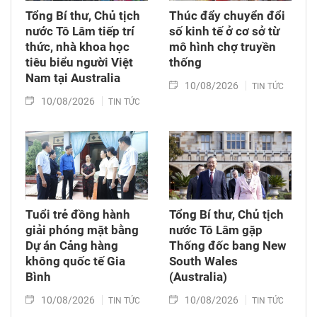
Tổng Bí thư, Chủ tịch
Thúc đẩy chuyển đổi
nước Tô Lâm tiếp trí
số kinh tế ở cơ sở từ
thức, nhà khoa học
mô hình chợ truyền
tiêu biểu người Việt
thống
Nam tại Australia
10/08/2026
TIN TỨC
10/08/2026
TIN TỨC
Tuổi trẻ đồng hành
Tổng Bí thư, Chủ tịch
giải phóng mặt bằng
nước Tô Lâm gặp
Dự án Cảng hàng
Thống đốc bang New
không quốc tế Gia
South Wales
Bình
(Australia)
10/08/2026
10/08/2026
TIN TỨC
TIN TỨC