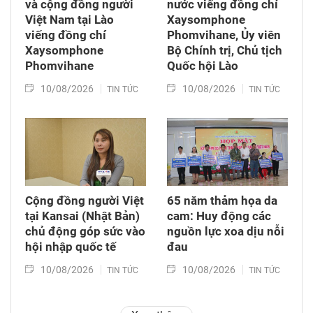
và cộng đồng người
nước viếng đồng chí
Việt Nam tại Lào
Xaysomphone
viếng đồng chí
Phomvihane, Ủy viên
Xaysomphone
Bộ Chính trị, Chủ tịch
Phomvihane
Quốc hội Lào
10/08/2026
10/08/2026
TIN TỨC
TIN TỨC
Cộng đồng người Việt
65 năm thảm họa da
tại Kansai (Nhật Bản)
cam: Huy động các
chủ động góp sức vào
nguồn lực xoa dịu nỗi
hội nhập quốc tế
đau
10/08/2026
10/08/2026
TIN TỨC
TIN TỨC