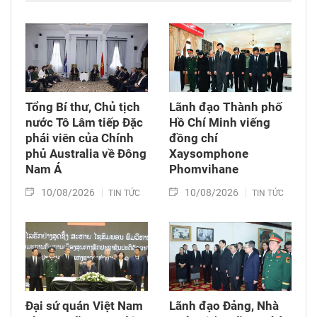
hàng không, du lịch Việt Nam – Australia của
Tổng Công ty hàng không Việt Nam (Vietnam
Airlines).
Tổng Bí thư, Chủ tịch
Lãnh đạo Thành phố
nước Tô Lâm tiếp Đặc
Hồ Chí Minh viếng
phái viên của Chính
đồng chí
phủ Australia về Đông
Xaysomphone
Nam Á
Phomvihane
10/08/2026
10/08/2026
TIN TỨC
TIN TỨC
Đại sứ quán Việt Nam
Lãnh đạo Đảng, Nhà