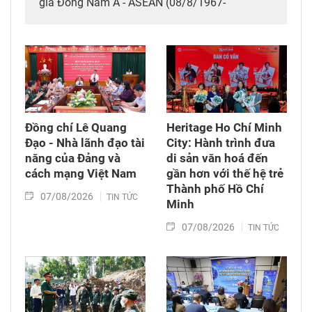
gia Đông Nam Á - ASEAN (08/8/1967-
08/8/2026), thể hiện tình hữu nghị, đoàn kết
giữa nhân dân các nước ASEAN.
Đồng chí Lê Quang
Heritage Ho Chí Minh
Đạo - Nhà lãnh đạo tài
City: Hành trình đưa
năng của Đảng và
di sản văn hoá đến
cách mạng Việt Nam​
gần hơn với thế hệ trẻ
Thành phố Hồ Chí
07/08/2026
TIN TỨC
Minh
07/08/2026
TIN TỨC