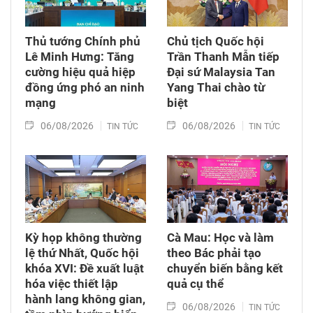
Thủ tướng Chính phủ
Chủ tịch Quốc hội
Lê Minh Hưng: Tăng
Trần Thanh Mẫn tiếp
cường hiệu quả hiệp
Đại sứ Malaysia Tan
đồng ứng phó an ninh
Yang Thai chào từ
mạng
biệt
06/08/2026
06/08/2026
TIN TỨC
TIN TỨC
Kỳ họp không thường
Cà Mau: Học và làm
lệ thứ Nhất, Quốc hội
theo Bác phải tạo
khóa XVI: Đề xuất luật
chuyển biến bằng kết
hóa việc thiết lập
quả cụ thể
hành lang không gian,
06/08/2026
TIN TỨC