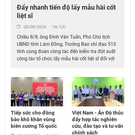
Đẩy nhanh tiến độ lấy mẫu hài cốt
liệt sĩ
08/08/2026
TIN TỨC
Chiều 8/8, ông Đinh Văn Tuấn, Phó Chủ tịch
UBND tỉnh Lâm Đồng, Trưởng Ban chỉ đạo 515
tỉnh cùng đoàn công tác đến kiểm tra đột xuất
công tác tổ chức lấy mẫu hài cốt liệt sĩ đối với
mộ chưa xác định được thông tin tại Nghĩa
trang Liệt sĩ Bình Thuận (xã Hồng Sơn), đồng
thời tặng quà cho cán bộ, chiến sĩ tham gia
công tác lấy mẫu tại đây.
Tiếp sức cho đồng
Việt Nam - Ấn Độ thúc
bào khó khăn vùng
đẩy hợp tác nghiên
biên cương Tổ quốc
cứu, đào tạo và tư vấn
chính sách