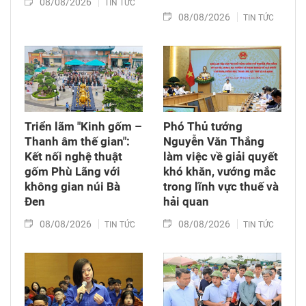
08/08/2026
TIN TỨC
08/08/2026
TIN TỨC
Triển lãm "Kinh gốm –
Phó Thủ tướng
Thanh âm thế gian":
Nguyễn Văn Thắng
Kết nối nghệ thuật
làm việc về giải quyết
gốm Phù Lãng với
khó khăn, vướng mắc
không gian núi Bà
trong lĩnh vực thuế và
Đen
hải quan
08/08/2026
08/08/2026
TIN TỨC
TIN TỨC