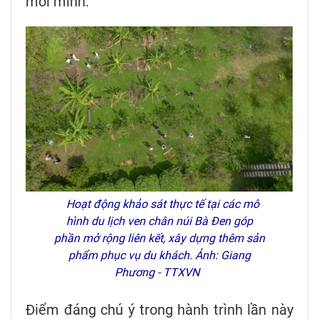
mới mình.
Hoạt động khảo sát thực tế tại các mô
hình du lịch ven chân núi Bà Đen góp
phần mở rộng liên kết, xây dựng thêm sản
phẩm phục vụ du khách. Ảnh: Giang
Phương - TTXVN
Điểm đáng chú ý trong hành trình lần này