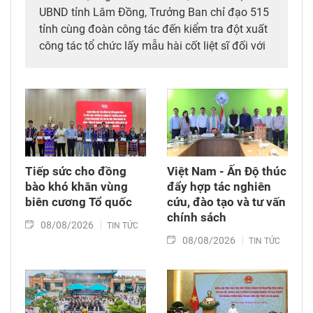
UBND tỉnh Lâm Đồng, Trưởng Ban chỉ đạo 515
tỉnh cùng đoàn công tác đến kiểm tra đột xuất
công tác tổ chức lấy mẫu hài cốt liệt sĩ đối với
mộ chưa xác định được thông tin tại Nghĩa
trang Liệt sĩ Bình Thuận (xã Hồng Sơn), đồng
thời tặng quà cho cán bộ, chiến sĩ tham gia
công tác lấy mẫu tại đây.
Tiếp sức cho đồng
Việt Nam - Ấn Độ thúc
bào khó khăn vùng
đẩy hợp tác nghiên
biên cương Tổ quốc
cứu, đào tạo và tư vấn
chính sách
08/08/2026
TIN TỨC
08/08/2026
TIN TỨC