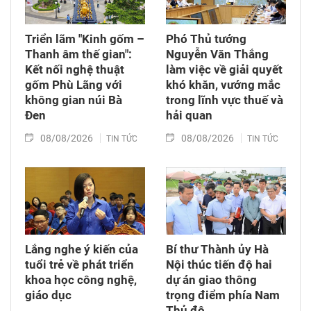
Triển lãm "Kinh gốm –
Phó Thủ tướng
Thanh âm thế gian":
Nguyễn Văn Thắng
Kết nối nghệ thuật
làm việc về giải quyết
gốm Phù Lãng với
khó khăn, vướng mắc
không gian núi Bà
trong lĩnh vực thuế và
Đen
hải quan
08/08/2026
08/08/2026
TIN TỨC
TIN TỨC
Lắng nghe ý kiến của
Bí thư Thành ủy Hà
tuổi trẻ về phát triển
Nội thúc tiến độ hai
khoa học công nghệ,
dự án giao thông
giáo dục
trọng điểm phía Nam
Thủ đô