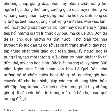
phương pháp giảng dạy, phát huy phẩm chất, năng lực
người học, đồng thời tăng cường giáo dục truyền thống và
kỹ năng sống nhằm xây dựng một thế hệ học sinh sống có
lý tưởng, biết nuôi dưỡng khát vọng vươn lên. Mỗi việc làm,
mỗi hoạt động của thầy và trò hôm nay đều mang ý nghĩa
tiếp nối những giá trị tri thức quý báu mà cụ Lê Quý Đôn đã
để lại cho quê hương và đất nước. Thời gian tới, nhà
trường tiếp tục đầu tư cơ sở vật chất, trang thiết bị dạy học,
tập trung phát triển giáo dục toàn diện, lấy người học là
trung tâm, tạo môi trường, điều kiện tốt nhất phát triển trí,
đức, thể, mỹ cho học sinh. Đặc biệt, hướng tới kỷ niệm 300
năm Ngày sinh Danh nhân văn hóa Lê Quý Đôn, nhà
trường sẽ tổ chức nhiều hoạt động trải nghiệm, giờ học
chuyên đề cho học sinh, giúp các em bổ sung kiến thức,
bồi đắp lòng tự hào và trách nhiệm trong phát huy những
giá trị di sản văn hóa, tư tưởng mà nhà bác học của quê
hương để lại.
*Di sản vượt thời gian của nhà bác học lớn