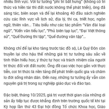
nhiều lĩnh vực. Với tư tưởng “phi trí bất hưng” (không có tri
thức và hiền tài thì đất nước không thể phát triển), ông đã
sáng tác, biên soạn và để lại khoảng 40 đầu sách nghiên
cứu các lĩnh vực về lịch sử, địa lý, thi ca, triết học, ngôn
ngữ, thiên văn... Tiêu biểu như các tác phẩm “Vân đài loại
ngữ”, “Kiến văn tiểu lục”, “Phủ biên tạp lục”, “Đại Việt thông
sử”, “Quế Đường thi tập”, “Quế đường văn tập”…
Không chỉ để lại kho tàng trước tác đồ sộ, Lê Quý Đôn còn
truyền lại cho hậu thế những giá trị tư tưởng sâu sắc về
tinh thần hiếu học, ý thức tự học và trách nhiệm của người
trí thức đối với đất nước. Ông đề cao việc học gắn với thực
tiễn, coi tri thức là nền tảng để phát triển quốc gia và chăm
lo đời sống nhân dân. Đến nay, những tư tưởng ấy vẫn còn
nguyên giá trị trong sự nghiệp giáo dục và đào tạo.
Đặc biệt, tháng 10/2025, giá trị vượt thời gian của những di
sản ấy tiếp tục được khẳng định trên trường quốc tế khi tại
Kỳ họp lần thứ 43 Đại hội đồng Tổ chức Khoa học, Giáo