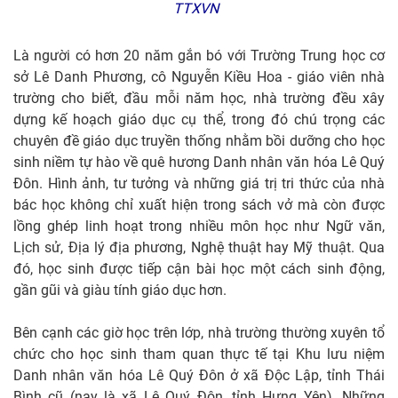
TTXVN
Là người có hơn 20 năm gắn bó với Trường Trung học cơ
sở Lê Danh Phương, cô Nguyễn Kiều Hoa - giáo viên nhà
trường cho biết, đầu mỗi năm học, nhà trường đều xây
dựng kế hoạch giáo dục cụ thể, trong đó chú trọng các
chuyên đề giáo dục truyền thống nhằm bồi dưỡng cho học
sinh niềm tự hào về quê hương Danh nhân văn hóa Lê Quý
Đôn. Hình ảnh, tư tưởng và những giá trị tri thức của nhà
bác học không chỉ xuất hiện trong sách vở mà còn được
lồng ghép linh hoạt trong nhiều môn học như Ngữ văn,
Lịch sử, Địa lý địa phương, Nghệ thuật hay Mỹ thuật. Qua
đó, học sinh được tiếp cận bài học một cách sinh động,
gần gũi và giàu tính giáo dục hơn.
Bên cạnh các giờ học trên lớp, nhà trường thường xuyên tổ
chức cho học sinh tham quan thực tế tại Khu lưu niệm
Danh nhân văn hóa Lê Quý Đôn ở xã Độc Lập, tỉnh Thái
Bình cũ (nay là xã Lê Quý Đôn, tỉnh Hưng Yên). Những