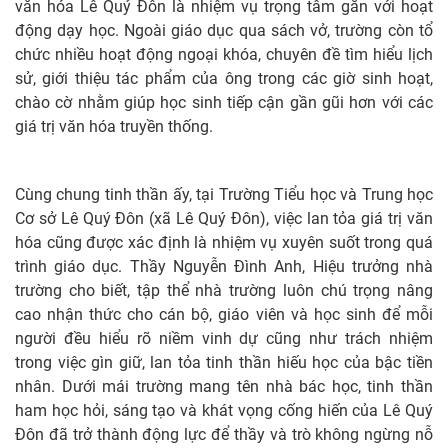
văn hóa Lê Quý Đôn là nhiệm vụ trọng tâm gắn với hoạt
động dạy học. Ngoài giáo dục qua sách vở, trường còn tổ
chức nhiều hoạt động ngoại khóa, chuyên đề tìm hiểu lịch
sử, giới thiệu tác phẩm của ông trong các giờ sinh hoạt,
chào cờ nhằm giúp học sinh tiếp cận gần gũi hơn với các
giá trị văn hóa truyền thống.
Cùng chung tinh thần ấy, tại Trường Tiểu học và Trung học
Cơ sở Lê Quý Đôn (xã Lê Quý Đôn), việc lan tỏa giá trị văn
hóa cũng được xác định là nhiệm vụ xuyên suốt trong quá
trình giáo dục. Thầy Nguyễn Đình Anh, Hiệu trưởng nhà
trường cho biết, tập thể nhà trường luôn chú trọng nâng
cao nhận thức cho cán bộ, giáo viên và học sinh để mỗi
người đều hiểu rõ niềm vinh dự cũng như trách nhiệm
trong việc gìn giữ, lan tỏa tinh thần hiếu học của bậc tiền
nhân. Dưới mái trường mang tên nhà bác học, tinh thần
ham học hỏi, sáng tạo và khát vọng cống hiến của Lê Quý
Đôn đã trở thành động lực để thầy và trò không ngừng nỗ