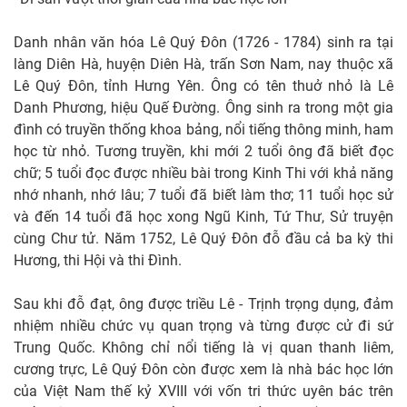
Danh nhân văn hóa Lê Quý Đôn (1726 - 1784) sinh ra tại
làng Diên Hà, huyện Diên Hà, trấn Sơn Nam, nay thuộc xã
Lê Quý Đôn, tỉnh Hưng Yên. Ông có tên thuở nhỏ là Lê
Danh Phương, hiệu Quế Đường. Ông sinh ra trong một gia
đình có truyền thống khoa bảng, nổi tiếng thông minh, ham
học từ nhỏ. Tương truyền, khi mới 2 tuổi ông đã biết đọc
chữ; 5 tuổi đọc được nhiều bài trong Kinh Thi với khả năng
nhớ nhanh, nhớ lâu; 7 tuổi đã biết làm thơ; 11 tuổi học sử
và đến 14 tuổi đã học xong Ngũ Kinh, Tứ Thư, Sử truyện
cùng Chư tử. Năm 1752, Lê Quý Đôn đỗ đầu cả ba kỳ thi
Hương, thi Hội và thi Đình.
Sau khi đỗ đạt, ông được triều Lê - Trịnh trọng dụng, đảm
nhiệm nhiều chức vụ quan trọng và từng được cử đi sứ
Trung Quốc. Không chỉ nổi tiếng là vị quan thanh liêm,
cương trực, Lê Quý Đôn còn được xem là nhà bác học lớn
của Việt Nam thế kỷ XVIII với vốn tri thức uyên bác trên