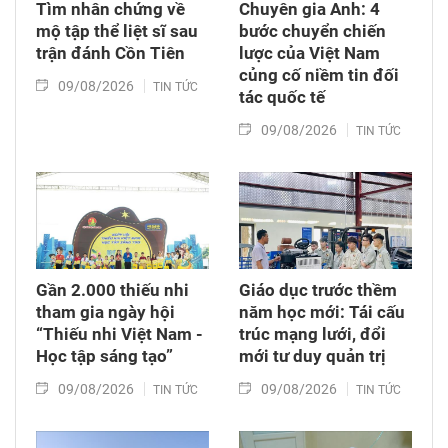
Tìm nhân chứng về
Chuyên gia Anh: 4
mộ tập thể liệt sĩ sau
bước chuyển chiến
trận đánh Cồn Tiên
lược của Việt Nam
củng cố niềm tin đối
09/08/2026
TIN TỨC
tác quốc tế
09/08/2026
TIN TỨC
Gần 2.000 thiếu nhi
Giáo dục trước thềm
tham gia ngày hội
năm học mới: Tái cấu
“Thiếu nhi Việt Nam -
trúc mạng lưới, đổi
Học tập sáng tạo”
mới tư duy quản trị
09/08/2026
09/08/2026
TIN TỨC
TIN TỨC