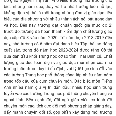
Cô giáo Nguyễn Thị Tân, Phó Hiệu trưởng nhà trường cho
biết, những năm qua, thầy và trò nhà trường luôn nỗ lực,
khẳng định vị thế là một trong những đơn vị giáo dục tiêu
biểu của địa phương với nhiều thành tích nổi bật trong dạy
và học. Đến nay, trường đạt chuẩn quốc gia mức độ 2;
trước đó, trường đã hoàn thành kiểm định chất lượng giáo
dục cấp độ 3 vào năm 2020. Từ năm học 2018-2019 đến
nay, nhà trường có 6 năm đạt danh hiệu Tập thể lao động
xuất sắc, trong đó năm học 2023-2024 được tặng Cờ thi
đua dẫn đầu khối Trung học cơ sở tỉnh Thái Bình cũ. Chất
lượng giáo dục toàn diện và giáo dục mũi nhọn của nhà
trường luôn được duy trì ổn định, với tỷ lệ học sinh đỗ vào
các trường Trung học phổ thông công lập nhiều năm nằm
trong tốp đầu của cụm chuyên môn. Đặc biệt, môn Tiếng
Anh nhiều năm giữ vị trí dẫn đầu; nhiều học sinh trúng
tuyển vào các trường Trung học phổ thông chuyên trong và
ngoài tỉnh. Bên cạnh đó, đội ngũ giáo viên có trình độ
chuyên môn cao, tích cực đổi mới phương pháp giảng dạy,
đẩy mạnh chuyển đổi số, góp phần xây dựng môi trường