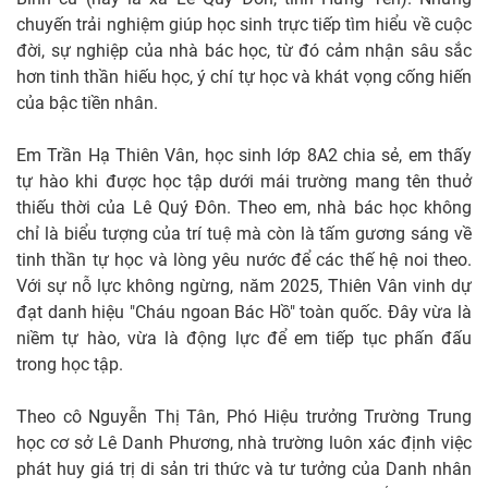
chuyến trải nghiệm giúp học sinh trực tiếp tìm hiểu về cuộc
đời, sự nghiệp của nhà bác học, từ đó cảm nhận sâu sắc
hơn tinh thần hiếu học, ý chí tự học và khát vọng cống hiến
của bậc tiền nhân.
Em Trần Hạ Thiên Vân, học sinh lớp 8A2 chia sẻ, em thấy
tự hào khi được học tập dưới mái trường mang tên thuở
thiếu thời của Lê Quý Đôn. Theo em, nhà bác học không
chỉ là biểu tượng của trí tuệ mà còn là tấm gương sáng về
tinh thần tự học và lòng yêu nước để các thế hệ noi theo.
Với sự nỗ lực không ngừng, năm 2025, Thiên Vân vinh dự
đạt danh hiệu "Cháu ngoan Bác Hồ" toàn quốc. Đây vừa là
niềm tự hào, vừa là động lực để em tiếp tục phấn đấu
trong học tập.
Theo cô Nguyễn Thị Tân, Phó Hiệu trưởng Trường Trung
học cơ sở Lê Danh Phương, nhà trường luôn xác định việc
phát huy giá trị di sản tri thức và tư tưởng của Danh nhân