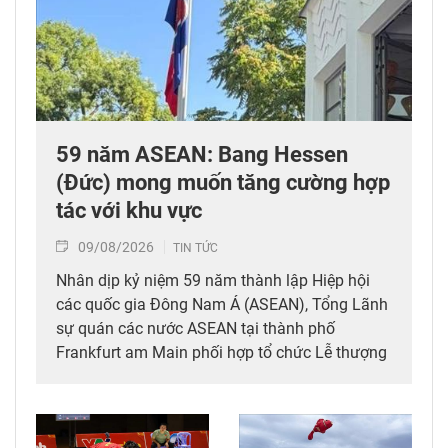
59 năm ASEAN: Bang Hessen
(Đức) mong muốn tăng cường hợp
tác với khu vực
09/08/2026
TIN TỨC
Nhân dịp kỷ niệm 59 năm thành lập Hiệp hội
các quốc gia Đông Nam Á (ASEAN), Tổng Lãnh
sự quán các nước ASEAN tại thành phố
Frankfurt am Main phối hợp tổ chức Lễ thượng
cờ ASEAN, với sự tham dự của đại diện chính
quyền bang Hessen (Đức), đoàn ngoại giao,
cộng đồng ASEAN và đông đảo khách mời.