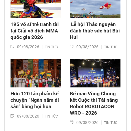
195 võ sĩ trẻ tranh tài
​ Lễ hội Thảo nguyên
tại Giải vô địch MMA
đánh thức sức hút Bùi
quốc gia 2026
Hui
09/08/2026
09/08/2026
TIN TỨC
TIN TỨC
Hơn 120 tác phẩm kể
Bế mạc Vòng Chung
chuyện “Ngàn năm di
kết Cuộc thi Tài năng
sản” bằng hội họa
Robot ROBOTACON
WRO - 2026
09/08/2026
TIN TỨC
09/08/2026
TIN TỨC