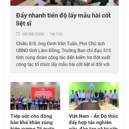
Đẩy nhanh tiến độ lấy mẫu hài cốt
liệt sĩ
08/08/2026
TIN TỨC
Chiều 8/8, ông Đinh Văn Tuấn, Phó Chủ tịch
UBND tỉnh Lâm Đồng, Trưởng Ban chỉ đạo 515
tỉnh cùng đoàn công tác đến kiểm tra đột xuất
công tác tổ chức lấy mẫu hài cốt liệt sĩ đối với
mộ chưa xác định được thông tin tại Nghĩa
trang Liệt sĩ Bình Thuận (xã Hồng Sơn), đồng
thời tặng quà cho cán bộ, chiến sĩ tham gia
công tác lấy mẫu tại đây.
Tiếp sức cho đồng
Việt Nam - Ấn Độ thúc
bào khó khăn vùng
đẩy hợp tác nghiên
biên cương Tổ quốc
cứu, đào tạo và tư vấn