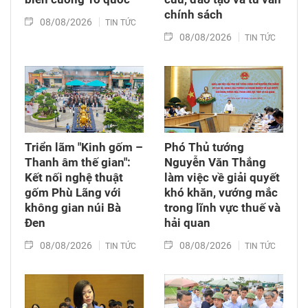
chính sách
08/08/2026
TIN TỨC
08/08/2026
TIN TỨC
Triển lãm "Kinh gốm –
Phó Thủ tướng
Thanh âm thế gian":
Nguyễn Văn Thắng
Kết nối nghệ thuật
làm việc về giải quyết
gốm Phù Lãng với
khó khăn, vướng mắc
không gian núi Bà
trong lĩnh vực thuế và
Đen
hải quan
08/08/2026
08/08/2026
TIN TỨC
TIN TỨC