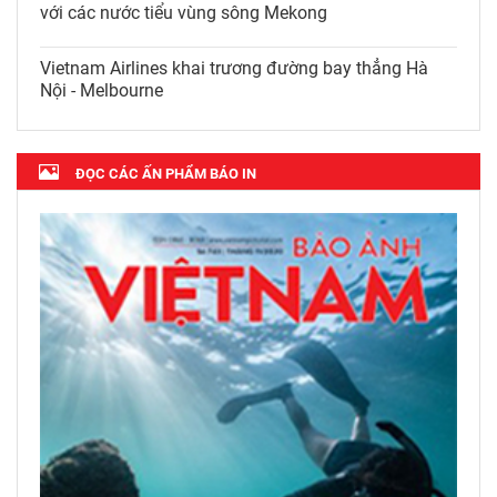
Hình thành trục kết nối, giao
thương giữa Việt Nam với các
nước tiểu vùng sông Mekong
Vietnam Airlines khai trương
đường bay thẳng Hà Nội -
Melbourne
ĐỌC CÁC ẤN PHẨM BÁO IN