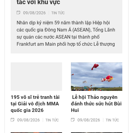
tác với khu vực
09/08/2026
TIN TỨC
Nhân dịp kỷ niệm 59 năm thành lập Hiệp hội
các quốc gia Đông Nam Á (ASEAN), Tổng Lãnh
sự quán các nước ASEAN tại thành phố
Frankfurt am Main phối hợp tổ chức Lễ thượng
cờ ASEAN, với sự tham dự của đại diện chính
quyền bang Hessen (Đức), đoàn ngoại giao,
cộng đồng ASEAN và đông đảo khách mời.
195 võ sĩ trẻ tranh tài
​ Lễ hội Thảo nguyên
tại Giải vô địch MMA
đánh thức sức hút Bùi
quốc gia 2026
Hui
09/08/2026
09/08/2026
TIN TỨC
TIN TỨC