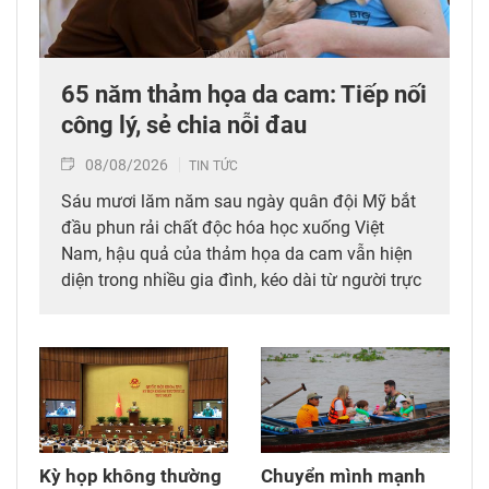
65 năm thảm họa da cam: Tiếp nối
công lý, sẻ chia nỗi đau
08/08/2026
TIN TỨC
Sáu mươi lăm năm sau ngày quân đội Mỹ bắt
đầu phun rải chất độc hóa học xuống Việt
Nam, hậu quả của thảm họa da cam vẫn hiện
diện trong nhiều gia đình, kéo dài từ người trực
tiếp đi qua chiến tranh đến các thế hệ con,
cháu. Hành trình đi tìm công lý vì thế không chỉ
diễn ra tại các tòa án quốc tế mà còn cần được
tiếp tục bằng những chính sách đủ đầy hơn, để
những người sinh ra trong hòa bình không bị
bỏ lại với hậu quả của cuộc chiến mình chưa
từng trải qua.
Kỳ họp không thường
Chuyển mình mạnh