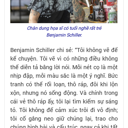
Chân dung họa sĩ có tuổi nghề rất trẻ
Benjamin Schiller.
Benjamin Schiller chi sẻ: “Tôi không vẽ để
kể chuyện. Tôi vẽ vì có những điều không
thể diễn tả bằng lời nói. Mỗi nét cọ là một
nhịp đập, mỗi màu sắc là một ý nghĩ. Bức
tranh có thể rối loạn, thô ráp, đôi khi lộn
xộn, nhưng nó sống động. Và chính trong
cái vẻ thô ráp ấy, tôi lại tìm kiếm sự sáng
tỏ. Tôi không để cảm xúc trôi đi vô định;
tôi cố gắng neo giữ chúng lại, trao cho
chúng hình hài và cấu trúc, ngay cả khi tất