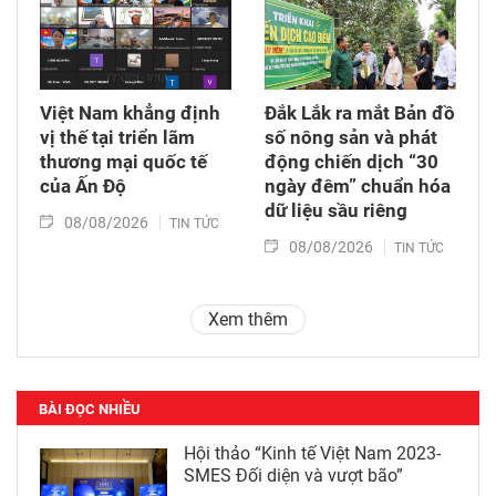
Việt Nam khẳng định
Đắk Lắk ra mắt Bản đồ
vị thế tại triển lãm
số nông sản và phát
thương mại quốc tế
động chiến dịch “30
của Ấn Độ
ngày đêm” chuẩn hóa
dữ liệu sầu riêng
08/08/2026
TIN TỨC
08/08/2026
TIN TỨC
Xem thêm
BÀI ĐỌC NHIỀU
Hội thảo “Kinh tế Việt Nam 2023-
SMES Đối diện và vượt bão”