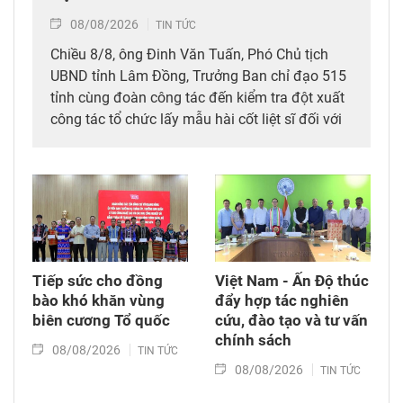
08/08/2026
TIN TỨC
Chiều 8/8, ông Đinh Văn Tuấn, Phó Chủ tịch
UBND tỉnh Lâm Đồng, Trưởng Ban chỉ đạo 515
tỉnh cùng đoàn công tác đến kiểm tra đột xuất
công tác tổ chức lấy mẫu hài cốt liệt sĩ đối với
mộ chưa xác định được thông tin tại Nghĩa
trang Liệt sĩ Bình Thuận (xã Hồng Sơn), đồng
thời tặng quà cho cán bộ, chiến sĩ tham gia
công tác lấy mẫu tại đây.
Tiếp sức cho đồng
Việt Nam - Ấn Độ thúc
bào khó khăn vùng
đẩy hợp tác nghiên
biên cương Tổ quốc
cứu, đào tạo và tư vấn
chính sách
08/08/2026
TIN TỨC
08/08/2026
TIN TỨC