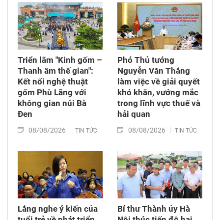
Triển lãm "Kinh gốm –
Phó Thủ tướng
Thanh âm thế gian":
Nguyễn Văn Thắng
Kết nối nghệ thuật
làm việc về giải quyết
gốm Phù Lãng với
khó khăn, vướng mắc
không gian núi Bà
trong lĩnh vực thuế và
Đen
hải quan
08/08/2026
08/08/2026
TIN TỨC
TIN TỨC
Lắng nghe ý kiến của
Bí thư Thành ủy Hà
tuổi trẻ về phát triển
Nội thúc tiến độ hai