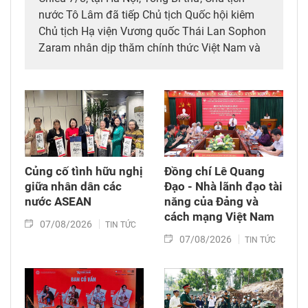
nước Tô Lâm đã tiếp Chủ tịch Quốc hội kiêm
Chủ tịch Hạ viện Vương quốc Thái Lan Sophon
Zaram nhân dịp thăm chính thức Việt Nam và
tham dự các hoạt động kỷ niệm 50 năm thiết
lập quan hệ ngoại giao Việt Nam – Thái Lan
(6/8/1976 – 6/8/2026).
Củng cố tình hữu nghị
Đồng chí Lê Quang
giữa nhân dân các
Đạo - Nhà lãnh đạo tài
nước ASEAN
năng của Đảng và
cách mạng Việt Nam​
07/08/2026
TIN TỨC
07/08/2026
TIN TỨC