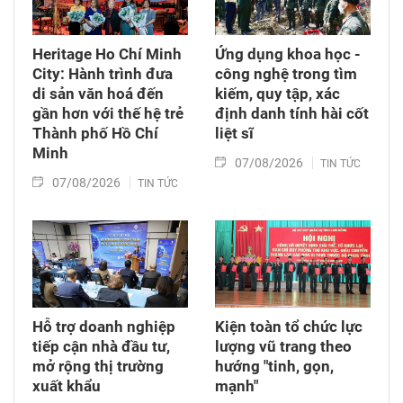
Heritage Ho Chí Minh
Ứng dụng khoa học -
City: Hành trình đưa
công nghệ trong tìm
di sản văn hoá đến
kiếm, quy tập, xác
gần hơn với thế hệ trẻ
định danh tính hài cốt
Thành phố Hồ Chí
liệt sĩ
Minh
07/08/2026
TIN TỨC
07/08/2026
TIN TỨC
Hỗ trợ doanh nghiệp
Kiện toàn tổ chức lực
tiếp cận nhà đầu tư,
lượng vũ trang theo
mở rộng thị trường
hướng "tinh, gọn,
xuất khẩu
mạnh"