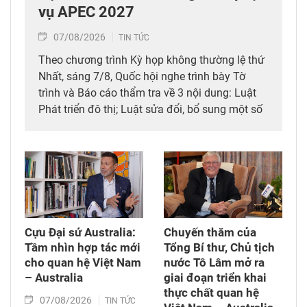
vụ APEC 2027
07/08/2026
TIN TỨC
Theo chương trình Kỳ họp không thường lệ thứ
Nhất, sáng 7/8, Quốc hội nghe trình bày Tờ
trình và Báo cáo thẩm tra về 3 nội dung: Luật
Phát triển đô thị; Luật sửa đổi, bổ sung một số
điều của 10 luật có liên quan đến thủ tục hành
chính, điều kiện kinh doanh trong lĩnh vực nông
nghiệp và môi trường; Luật sửa đổi, bổ sung
một số điều của Luật Tần số vô tuyến điện,
Luật Viễn thông, Luật Giao dịch điện tử và Luật
Chuyển giao công nghệ. Sau đó, Quốc hội thảo
luận ở tổ về 3 dự án Luật trên.
Cựu Đại sứ Australia:
Chuyến thăm của
Tầm nhìn hợp tác mới
Tổng Bí thư, Chủ tịch
cho quan hệ Việt Nam
nước Tô Lâm mở ra
– Australia
giai đoạn triển khai
thực chất quan hệ
07/08/2026
TIN TỨC