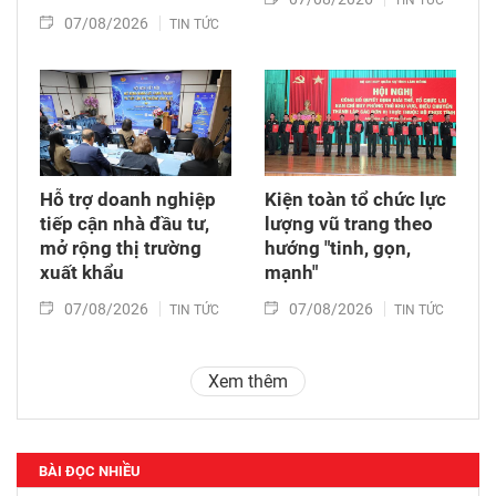
07/08/2026
TIN TỨC
Hỗ trợ doanh nghiệp
Kiện toàn tổ chức lực
tiếp cận nhà đầu tư,
lượng vũ trang theo
mở rộng thị trường
hướng "tinh, gọn,
xuất khẩu
mạnh"
07/08/2026
07/08/2026
TIN TỨC
TIN TỨC
Xem thêm
BÀI ĐỌC NHIỀU