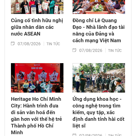
Củng cố tình hữu nghị
Đồng chí Lê Quang
giữa nhân dân các
Đạo - Nhà lãnh đạo tài
nước ASEAN
năng của Đảng và
cách mạng Việt Nam​
07/08/2026
TIN TỨC
07/08/2026
TIN TỨC
Heritage Ho Chí Minh
Ứng dụng khoa học -
City: Hành trình đưa
công nghệ trong tìm
di sản văn hoá đến
kiếm, quy tập, xác
gần hơn với thế hệ trẻ
định danh tính hài cốt
Thành phố Hồ Chí
liệt sĩ
Minh
07/08/2026
TIN TỨC