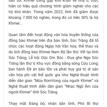
dân tộc Khmer đang gặp khó khăn về nhà ở; thực
hiện có hiệu quả chương trình giảm nghèo cho các
hộ khó khăn. Trong năm 2022, tỉnh đã giảm được
khoảng 7.000 hộ nghèo, trong đó có trên 50% là hộ
Khmer...
Quan tâm đến hoạt động văn hóa truyền thống của
đồng bào Khmer trên địa bàn tỉnh, Sóc Trăng đã tổ
chức các hoạt động Ngày hội Văn hóa, thể thao và
du lịch đồng bào Khmer Nam Bộ lần thứ VIII tại tỉnh
Sóc Trăng; Lễ hội Oóc Om Bóc - Đua ghe Ngo Sóc
Trăng lần thứ V, Khu vực đồng bằng sông Cửu Long;
ban hành Đề án bảo tồn và phát huy giá trị di sản
văn hóa phi vật thể quốc gia như Nghệ thuật trình
diễn dân gian “Múa RomVong của người Khmer” và
Nghệ thuật trình diễn dân gian “Nhạc Ngũ Âm của
người Khmer” tỉnh Sóc Trăng.
Thay mặt Đảng bộ, nhân dân tỉnh, Phó Bí thư