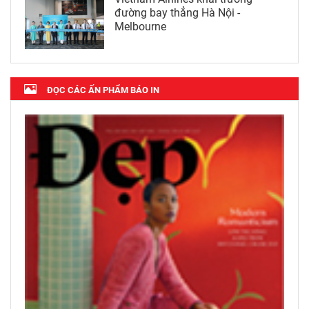
đường bay thẳng Hà Nội -
Melbourne
ĐỌC CÁC ẤN PHẨM BÁO IN