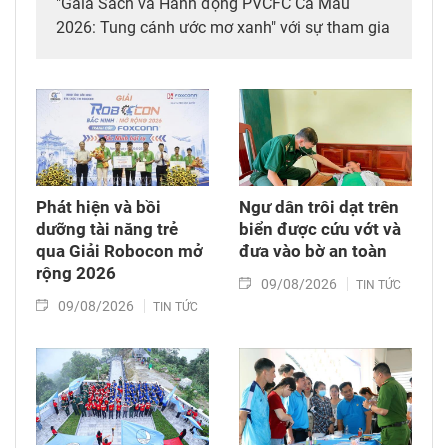
"Gala Sách và Hành động PVCFC Cà Mau
2026: Tung cánh ước mơ xanh" với sự tham gia
của giáo viên, học sinh các trường Trung học
phổ thông của tỉnh.
Phát hiện và bồi
Ngư dân trôi dạt trên
dưỡng tài năng trẻ
biển được cứu vớt và
qua Giải Robocon mở
đưa vào bờ an toàn
rộng 2026
09/08/2026
TIN TỨC
09/08/2026
TIN TỨC