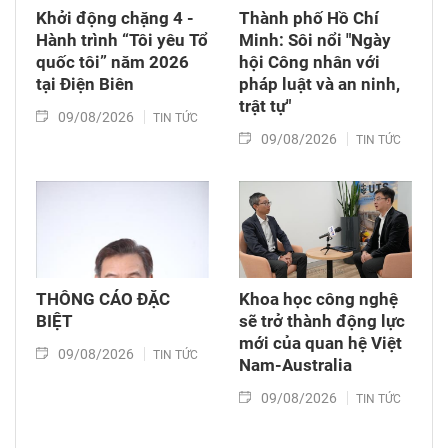
Khởi động chặng 4 -
Thành phố Hồ Chí
Hành trình “Tôi yêu Tổ
Minh: Sôi nổi "Ngày
quốc tôi” năm 2026
hội Công nhân với
tại Điện Biên
pháp luật và an ninh,
trật tự"
09/08/2026
TIN TỨC
09/08/2026
TIN TỨC
THÔNG CÁO ĐẶC
Khoa học công nghệ
BIỆT
sẽ trở thành động lực
mới của quan hệ Việt
09/08/2026
TIN TỨC
Nam-Australia
09/08/2026
TIN TỨC