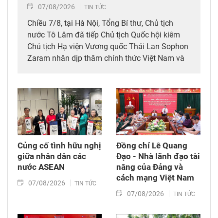
07/08/2026
TIN TỨC
Chiều 7/8, tại Hà Nội, Tổng Bí thư, Chủ tịch
nước Tô Lâm đã tiếp Chủ tịch Quốc hội kiêm
Chủ tịch Hạ viện Vương quốc Thái Lan Sophon
Zaram nhân dịp thăm chính thức Việt Nam và
tham dự các hoạt động kỷ niệm 50 năm thiết
lập quan hệ ngoại giao Việt Nam – Thái Lan
(6/8/1976 – 6/8/2026).
Củng cố tình hữu nghị
Đồng chí Lê Quang
giữa nhân dân các
Đạo - Nhà lãnh đạo tài
nước ASEAN
năng của Đảng và
cách mạng Việt Nam​
07/08/2026
TIN TỨC
07/08/2026
TIN TỨC