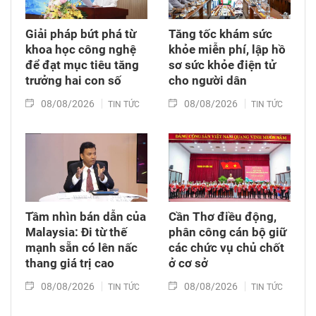
phát triển nông thôn địa phương.
Giải pháp bứt phá từ
Tăng tốc khám sức
khoa học công nghệ
khỏe miễn phí, lập hồ
để đạt mục tiêu tăng
sơ sức khỏe điện tử
trưởng hai con số
cho người dân
08/08/2026
08/08/2026
TIN TỨC
TIN TỨC
Tầm nhìn bán dẫn của
Cần Thơ điều động,
Malaysia: Đi từ thế
phân công cán bộ giữ
mạnh sẵn có lên nấc
các chức vụ chủ chốt
thang giá trị cao
ở cơ sở
08/08/2026
08/08/2026
TIN TỨC
TIN TỨC