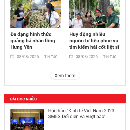
Đa dạng hình thức
Huy động nhiều
quảng bá nhãn lồng
nguồn tư liệu phục vụ
Hưng Yên
tìm kiếm hài cốt liệt sĩ
08/08/2026
08/08/2026
TIN TỨC
TIN TỨC
Xem thêm
BÀI ĐỌC NHIỀU
Hội thảo “Kinh tế Việt Nam 2023-
SMES Đối diện và vượt bão”