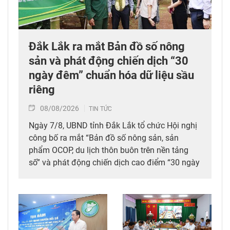
Đắk Lắk ra mắt Bản đồ số nông
sản và phát động chiến dịch “30
ngày đêm” chuẩn hóa dữ liệu sầu
riêng
08/08/2026
TIN TỨC
Ngày 7/8, UBND tỉnh Đắk Lắk tổ chức Hội nghị
công bố ra mắt “Bản đồ số nông sản, sản
phẩm OCOP, du lịch thôn buôn trên nền tảng
số” và phát động chiến dịch cao điểm “30 ngày
đêm” số hóa, chuẩn hóa, cập nhật và kết nối dữ
liệu mã số vùng trồng, mã số cơ sở đóng gói
sầu riêng trên địa bàn tỉnh. Đây được xem là
bước đi chiến lược nhằm tích hợp đồng bộ
công nghệ số vào chuỗi giá trị nông nghiệp và