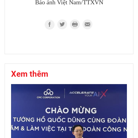
Báo ảnh Việt Nam/TTXVN
Xem thêm