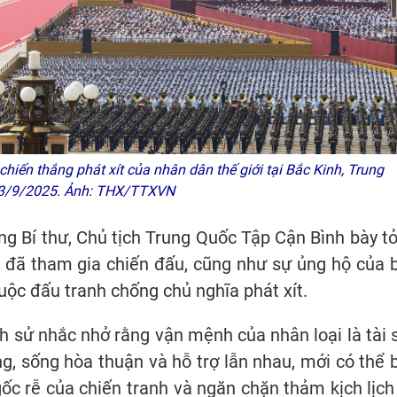
iến thắng phát xít của nhân dân thế giới tại Bắc Kinh, Trung
 3/9/2025. Ảnh: THX/TTXVN
g Bí thư, Chủ tịch Trung Quốc Tập Cận Bình bày tỏ 
h đã tham gia chiến đấu, cũng như sự ủng hộ của 
uộc đấu tranh chống chủ nghĩa phát xít.
h sử nhắc nhở rằng vận mệnh của nhân loại là tài 
g, sống hòa thuận và hỗ trợ lẫn nhau, mới có thể 
ốc rễ của chiến tranh và ngăn chặn thảm kịch lịch