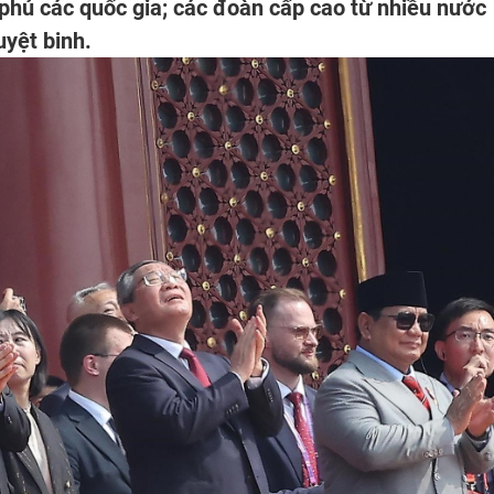
 phủ các quốc gia; các đoàn cấp cao từ nhiều nước
uyệt binh.