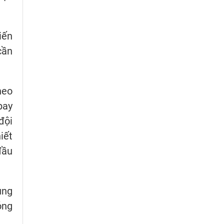
iến
cần
heo
bay
đội
iết
đầu
ung
óng