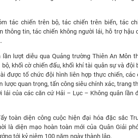
 tác chiến trên bộ, tác chiến trên biển, tác ch
 thông tin, tác chiến không người lái, hỗ trợ hậu 
…
nh lần lượt diễu qua Quảng trường Thiên An Môn t
 bộ, khối cờ chiến đấu, khối khí tài quân sự và đội 
ài được tổ chức đội hình liên hợp thực chiến, các 
ến lược quan trọng, tấn công siêu chính xác, trang th
i lái của các căn cứ Hải – Lục – Không quân lần 
đẩy toàn diện công cuộc hiện đại hóa đặc sắc Tr
hời là diện mạo hoàn toàn mới của Quân Giải ph
ớng tới kỷ niệm 100 năm ngày thành lập.