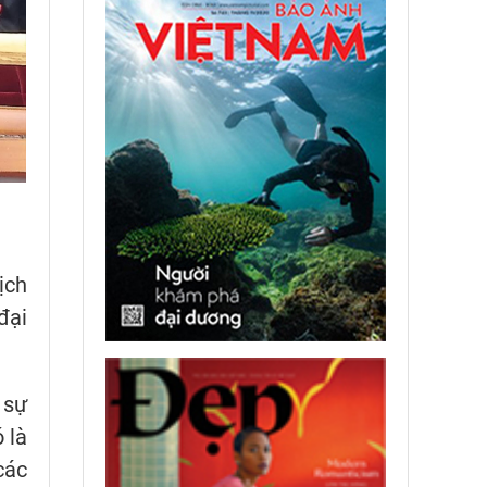
ịch
đại
 sự
 là
các