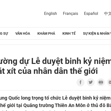
English
Français
Español
中
G SỰ
VĂN HÓA
KHÁM PHÁ
KINH TẾ
SỰ KIỆN & NHÂN 
ường dự Lễ duyệt binh kỷ niệ
 xít của nhân dân thế giới
ung Quốc long trọng tổ chức Lễ duyệt binh kỷ niệm
thế giới tại Quảng trường Thiên An Môn ở thủ đô B