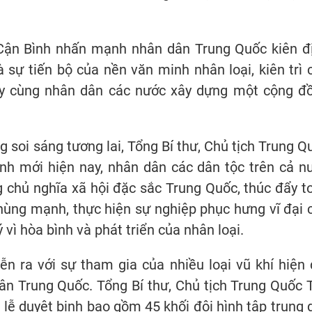
 Cận Bình nhấn mạnh nhân dân Trung Quốc kiên đ
 sự tiến bộ của nền văn minh nhân loại, kiên trì 
ay cùng nhân dân các nước xây dựng một cộng đ
g soi sáng tương lai, Tổng Bí thư, Chủ tịch Trung Q
ình mới hiện nay, nhân dân các dân tộc trên cả n
 chủ nghĩa xã hội đặc sắc Trung Quốc, thúc đẩy t
hùng mạnh, thực hiện sự nghiệp phục hưng vĩ đại 
vì hòa bình và phát triển của nhân loại.
ễn ra với sự tham gia của nhiều loại vũ khí hiện 
 Trung Quốc. Tổng Bí thư, Chủ tịch Trung Quốc 
i lễ duyệt binh bao gồm 45 khối đội hình tập trung 