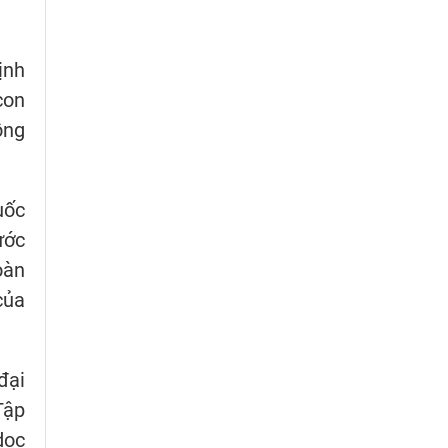
ịnh
con
ồng
uốc
ước
oàn
của
đại
Tập
dọc