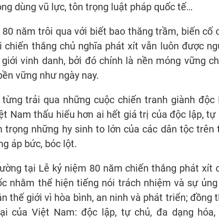
ng dùng vũ lực, tôn trọng luật pháp quốc tế…
80 năm trôi qua với biết bao thăng trầm, biến cố 
i chiến thắng chủ nghĩa phát xít vẫn luôn được ng
giới vinh danh, bởi đó chính là nền móng vững ch
, bền vững như ngày nay.
từng trải qua những cuộc chiến tranh giành độc 
t Nam thấu hiểu hơn ai hết giá trị của độc lập, tự 
n trọng những hy sinh to lớn của các dân tộc trên 
ng áp bức, bóc lột.
ờng tại Lễ kỷ niệm 80 năm chiến thắng phát xít 
ốc nhằm thể hiện tiếng nói trách nhiệm và sự ủng
 thế giới vì hòa bình, an ninh và phát triển; đồng t
oại của Việt Nam: độc lập, tự chủ, đa dạng hóa,