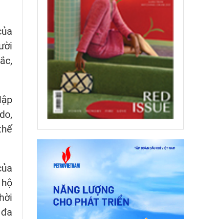
của
ười
ắc,
lập
do,
thế
của
 hộ
hời
 đa