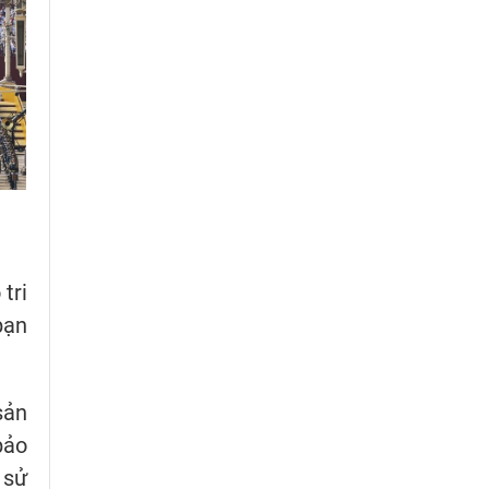
tri
bạn
sản
bảo
 sử