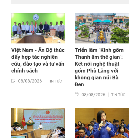
Việt Nam (VOV Miền Trung) và các đơn vị đồng
hành tổ chức chương trình từ thiện, tiếp sức
cho đồng bào nghèo tại xã biên giới Hùng Sơn
(thành phố Đà Nẵng).
Việt Nam - Ấn Độ thúc
Triển lãm "Kinh gốm –
đẩy hợp tác nghiên
Thanh âm thế gian":
cứu, đào tạo và tư vấn
Kết nối nghệ thuật
chính sách
gốm Phù Lãng với
không gian núi Bà
08/08/2026
TIN TỨC
Đen
08/08/2026
TIN TỨC