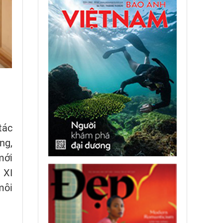
tác
ng,
mới
 XI
môi