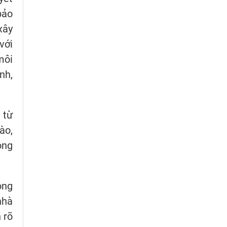
bảo
xây
với
môi
nh,
 từ
ào,
ong
ộng
nhà
 rõ