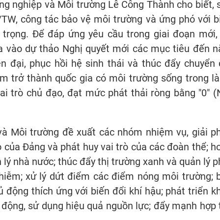
ng nghiệp và Môi trường Lê Công Thành cho biết, 
/TW, công tác bảo vệ môi trường và ứng phó với b
 trọng. Để đáp ứng yêu cầu trong giai đoạn mới,
a vào dự thảo Nghị quyết mới các mục tiêu đến 
n đại, phục hồi hệ sinh thái và thúc đẩy chuyển 
 trở thành quốc gia có môi trường sống trong là
ai trò chủ đạo, đạt mức phát thải ròng bằng "0" (
và Môi trường đề xuất các nhóm nhiệm vụ, giải p
của Đảng và phát huy vai trò của các đoàn thể; h
 lý nhà nước; thúc đẩy thị trường xanh và quản lý p
nhiễm; xử lý dứt điểm các điểm nóng môi trường; 
ủ động thích ứng với biến đổi khí hậu; phát triển k
 động, sử dụng hiệu quả nguồn lực; đẩy mạnh hợp 