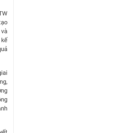
/TW
tạo
 và
 kế
quả
iai
ng,
ờng
ồng
ành
yết