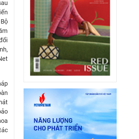
sau
iến
 Bộ
năm
đổi
nh,
Net
háp
oàn
hát
bảo
hoa
tác