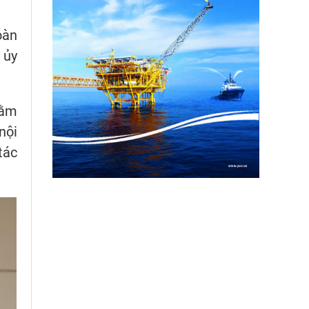
oàn
 ủy
hằm
nội
tác