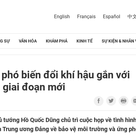
English
Français
Español
中
G SỰ
VĂN HÓA
KHÁM PHÁ
KINH TẾ
SỰ KIỆN & NHÂN 
phó biến đổi khí hậu gắn với
g giai đoạn mới
ủ tướng Hồ Quốc Dũng chủ trì cuộc họp về tình hìn
 Trung ương Đảng về bảo vệ môi trường và ứng ph