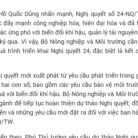
g Hồ Quốc Dũng nhấn mạnh, Nghị quyết số 24-NQ
c đẩy mạnh công nghiệp hóa, hiện đại hóa và đã 
ác ứng phó với biến đổi khí hậu, quản lý tài nguyên
kỷ qua. Vì vậy, Bộ Nông nghiệp và Môi trường cần
á trình triển khai Nghị quyết 24, đặc biệt là kết 
quyết mới xuất phát từ yêu cầu phát triển trong g
 hai con số, bao gồm các yêu cầu bảo vệ môi trườ
uả với biến đổi khí hậu. Bộ Nông nghiệp và Môi trư
ngành để tiếp tục hoàn thiện dự thảo Nghị quyết; đ
tiễn và những yêu cầu mới đặt ra đối với việc ban h
Q/TW.
iếp theo, Phó Thủ tướng yêu cầu dự thảo Nghị qu