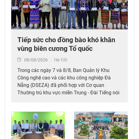
Tiếp sức cho đồng bào khó khăn
vùng biên cương Tổ quốc
08/08/2026
TIN TỨC
Trong các ngày 7 và 8/8, Ban Quản lý Khu
Công nghệ cao và các khu công nghiệp Đà
Nẵng (DSEZA) đã phối hợp với Cơ quan
Thường trú khu vực miền Trung - Đài Tiếng nói
Việt Nam (VOV Miền Trung) và các đơn vị đồng
hành tổ chức chương trình từ thiện, tiếp sức
cho đồng bào nghèo tại xã biên giới Hùng Sơn
(thành phố Đà Nẵng).