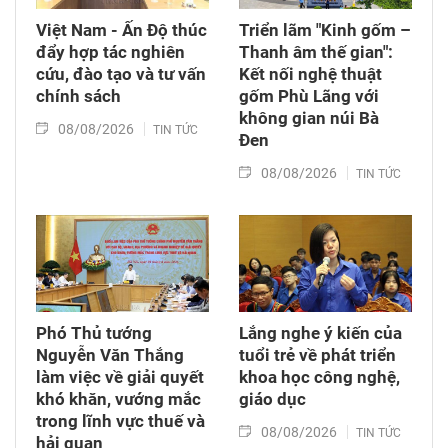
Việt Nam - Ấn Độ thúc
Triển lãm "Kinh gốm –
đẩy hợp tác nghiên
Thanh âm thế gian":
cứu, đào tạo và tư vấn
Kết nối nghệ thuật
chính sách
gốm Phù Lãng với
không gian núi Bà
08/08/2026
TIN TỨC
Đen
08/08/2026
TIN TỨC
Phó Thủ tướng
Lắng nghe ý kiến của
Nguyễn Văn Thắng
tuổi trẻ về phát triển
làm việc về giải quyết
khoa học công nghệ,
khó khăn, vướng mắc
giáo dục
trong lĩnh vực thuế và
08/08/2026
TIN TỨC
hải quan