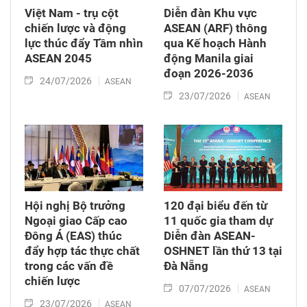
Việt Nam - trụ cột
Diễn đàn Khu vực
chiến lược và động
ASEAN (ARF) thông
lực thúc đẩy Tầm nhìn
qua Kế hoạch Hành
ASEAN 2045
động Manila giai
đoạn 2026-2036
24/07/2026
ASEAN
23/07/2026
ASEAN
Hội nghị Bộ trưởng
120 đại biểu đến từ
Ngoại giao Cấp cao
11 quốc gia tham dự
Đông Á (EAS) thúc
Diễn đàn ASEAN-
đẩy hợp tác thực chất
OSHNET lần thứ 13 tại
trong các vấn đề
Đà Nẵng
chiến lược
07/07/2026
ASEAN
23/07/2026
ASEAN