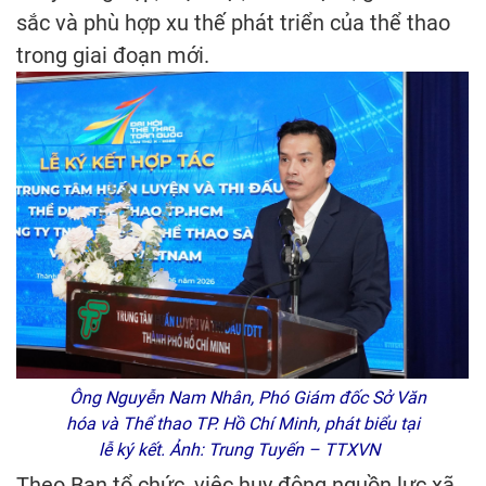
sắc và phù hợp xu thế phát triển của thể thao
trong giai đoạn mới.
Ông Nguyễn Nam Nhân, Phó Giám đốc Sở Văn
hóa và Thể thao TP. Hồ Chí Minh, phát biểu tại
lễ ký kết. Ảnh: Trung Tuyến – TTXVN
Theo Ban tổ chức, việc huy động nguồn lực xã