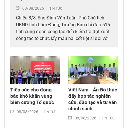
08/08/2026
TIN TỨC
Chiều 8/8, ông Đinh Văn Tuấn, Phó Chủ tịch
UBND tỉnh Lâm Đồng, Trưởng Ban chỉ đạo 515
tỉnh cùng đoàn công tác đến kiểm tra đột xuất
công tác tổ chức lấy mẫu hài cốt liệt sĩ đối với
mộ chưa xác định được thông tin tại Nghĩa
trang Liệt sĩ Bình Thuận (xã Hồng Sơn), đồng
thời tặng quà cho cán bộ, chiến sĩ tham gia
công tác lấy mẫu tại đây.
Tiếp sức cho đồng
Việt Nam - Ấn Độ thúc
bào khó khăn vùng
đẩy hợp tác nghiên
biên cương Tổ quốc
cứu, đào tạo và tư vấn
chính sách
08/08/2026
TIN TỨC
08/08/2026
TIN TỨC