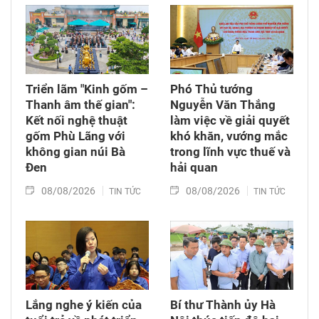
Triển lãm "Kinh gốm –
Phó Thủ tướng
Thanh âm thế gian":
Nguyễn Văn Thắng
Kết nối nghệ thuật
làm việc về giải quyết
gốm Phù Lãng với
khó khăn, vướng mắc
không gian núi Bà
trong lĩnh vực thuế và
Đen
hải quan
08/08/2026
08/08/2026
TIN TỨC
TIN TỨC
Lắng nghe ý kiến của
Bí thư Thành ủy Hà