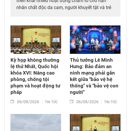
triển khai nhiều hoạt động chăm lo cho nạn
nhân chất độc da cam, người khuyết tật và trẻ
em có hoàn cảnh đặc biệt; đồng thời huy động
các nguồn lực xã hội chung tay xoa dịu nỗi đau
da cam, góp phần bảo đảm an sinh xã hội.
Kỳ họp không thường
Thủ tướng Lê Minh
lệ thứ Nhất, Quốc hội
Hưng: Bảo đảm an
khóa XVI: Nâng cao
ninh mạng phải gắn
phòng, chống tội
kết giữa "bảo vệ hệ
phạm và hoạt động tư
thống" và "bảo vệ con
pháp
người"
06/08/2026
06/08/2026
TIN TỨC
TIN TỨC