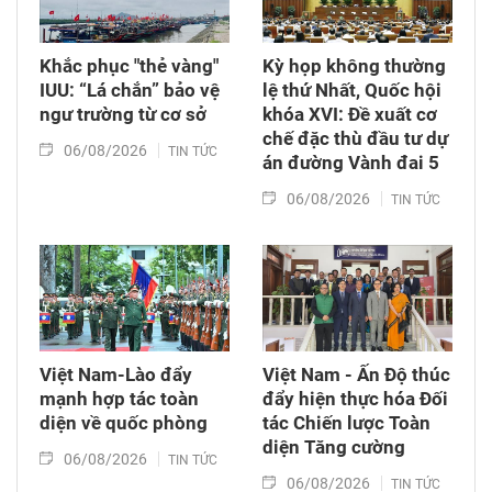
Khắc phục "thẻ vàng"
Kỳ họp không thường
IUU: “Lá chắn” bảo vệ
lệ thứ Nhất, Quốc hội
ngư trường từ cơ sở
khóa XVI: Đề xuất cơ
chế đặc thù đầu tư dự
06/08/2026
TIN TỨC
án đường Vành đai 5
06/08/2026
TIN TỨC
Việt Nam-Lào đẩy
Việt Nam - Ấn Độ thúc
mạnh hợp tác toàn
đẩy hiện thực hóa Đối
diện về quốc phòng
tác Chiến lược Toàn
diện Tăng cường
06/08/2026
TIN TỨC
06/08/2026
TIN TỨC