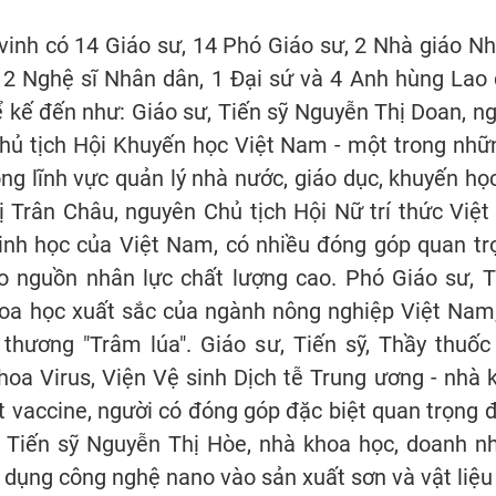
vinh có 14 Giáo sư, 14 Phó Giáo sư, 2 Nhà giáo Nh
 2 Nghệ sĩ Nhân dân, 1 Đại sứ và 4 Anh hùng Lao đ
ể kế đến như: Giáo sư, Tiến sỹ Nguyễn Thị Doan, n
Chủ tịch Hội Khuyến học Việt Nam - một trong nhữ
ng lĩnh vực quản lý nhà nước, giáo dục, khuyến học 
 Trân Châu, nguyên Chủ tịch Hội Nữ trí thức Việt 
inh học của Việt Nam, có nhiều đóng góp quan trọ
o nguồn nhân lực chất lượng cao. Phó Giáo sư, T
oa học xuất sắc của ngành nông nghiệp Việt Nam
n thương "Trâm lúa". Giáo sư, Tiến sỹ, Thầy thu
oa Virus, Viện Vệ sinh Dịch tễ Trung ương - nhà
t vaccine, người có đóng góp đặc biệt quan trọng đ
 Tiến sỹ Nguyễn Thị Hòe, nhà khoa học, doanh nh
dụng công nghệ nano vào sản xuất sơn và vật liệu