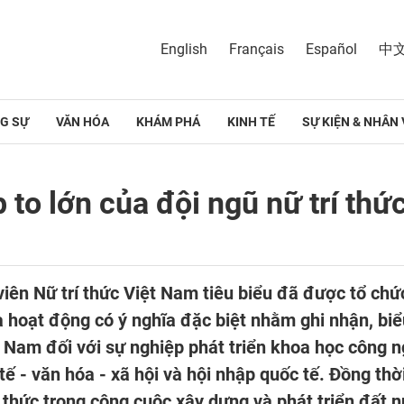
English
Français
Español
中
G SỰ
VĂN HÓA
KHÁM PHÁ
KINH TẾ
SỰ KIỆN & NHÂN 
to lớn của đội ngũ nữ trí thứ
iên Nữ trí thức Việt Nam tiêu biểu đã được tổ chức
là hoạt động có ý nghĩa đặc biệt nhằm ghi nhận, b
ệt Nam đối với sự nghiệp phát triển khoa học công 
ế - văn hóa - xã hội và hội nhập quốc tế. Đồng thời 
í thức trong công cuộc xây dựng và phát triển đất 