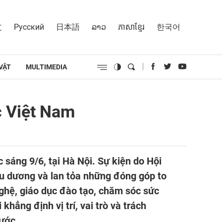
文
Русский
日本語
ລາວ
ភាសាខ្មែរ
한국어
VẬT
MULTIMEDIA
c Việt Nam
 sáng 9/6, tại Hà Nội. Sự kiện do Hội
iểu dương và lan tỏa những đóng góp to
nghệ, giáo dục đào tạo, chăm sóc sức
khẳng định vị trí, vai trò và trách
nước.