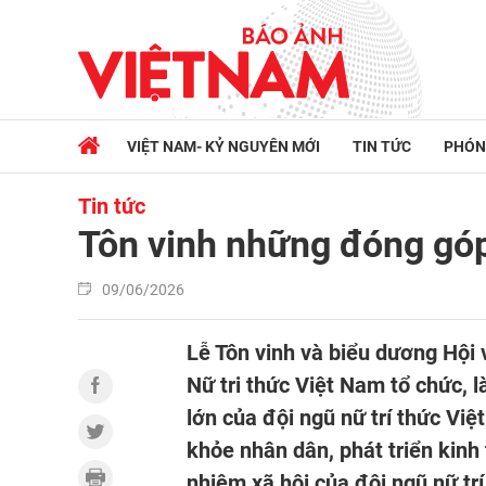
VIỆT NAM- KỶ NGUYÊN MỚI
TIN TỨC
PHÓN
Tin tức
Tôn vinh những đóng góp 
09/06/2026
Lễ Tôn vinh và biểu dương Hội v
Nữ tri thức Việt Nam tổ chức, 
lớn của đội ngũ nữ trí thức Vi
khỏe nhân dân, phát triển kinh t
nhiệm xã hội của đội ngũ nữ tr