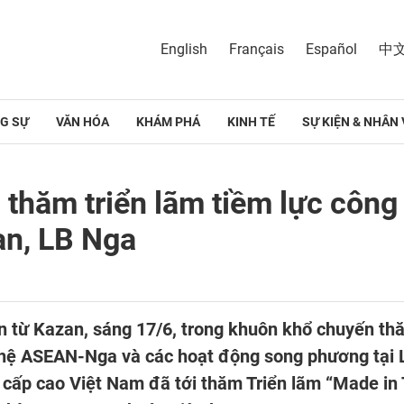
English
Français
Español
中
G SỰ
VĂN HÓA
KHÁM PHÁ
KINH TẾ
SỰ KIỆN & NHÂN 
thăm triển lãm tiềm lực công
an, LB Nga
 từ Kazan, sáng 17/6, trong khuôn khổ chuyến th
hệ ASEAN-Nga và các hoạt động song phương tại L
ấp cao Việt Nam đã tới thăm Triển lãm “Made in Ta