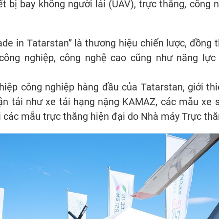
ết bị bay không người lái (UAV), trực thăng, công
e in Tatarstan” là thương hiệu chiến lược, đồng t
c công nghiệp, công nghệ cao cũng như năng lự
hiệp công nghiệp hàng đầu của Tatarstan, giới th
 vận tải như xe tải hạng nặng KAMAZ, các mẫu xe
ới các mẫu trực thăng hiện đại do Nhà máy Trực th