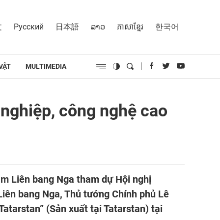
文
Русский
日本語
ລາວ
ភាសាខ្មែរ
한국어
VẬT
MULTIMEDIA
 nghiệp, công nghệ cao
ăm Liên bang Nga tham dự Hội nghị
iên bang Nga, Thủ tướng Chính phủ Lê
tarstan” (Sản xuất tại Tatarstan) tại