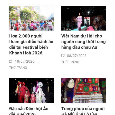
Hơn 2.000 người
Việt Nam dự Hội chợ
tham gia diễu hành áo
nguồn cung thời trang
dài tại Festival biển
hàng đầu châu Âu
Khánh Hoà 2026
08/07/2026
18/07/2026
THỜI TRANG
THỜI TRANG
Đặc sắc Đêm hội Áo
Trang phục của người
dài Huế 2026
Hà Nhì ở Sì Lở Lầu