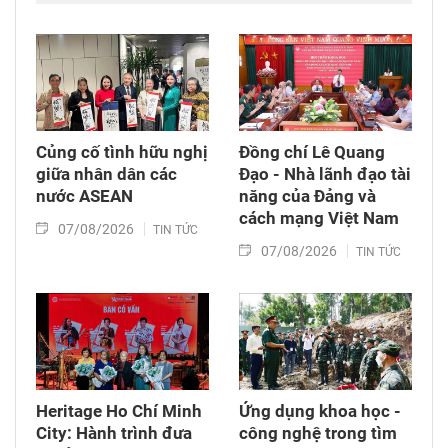
lập quan hệ ngoại giao Việt Nam – Thái Lan
(6/8/1976 – 6/8/2026).
Củng cố tình hữu nghị
Đồng chí Lê Quang
giữa nhân dân các
Đạo - Nhà lãnh đạo tài
nước ASEAN
năng của Đảng và
cách mạng Việt Nam​
07/08/2026
TIN TỨC
07/08/2026
TIN TỨC
Heritage Ho Chí Minh
Ứng dụng khoa học -
City: Hành trình đưa
công nghệ trong tìm