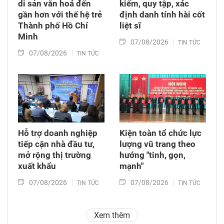
di sản văn hoá đến
kiếm, quy tập, xác
gần hơn với thế hệ trẻ
định danh tính hài cốt
Thành phố Hồ Chí
liệt sĩ
Minh
07/08/2026
TIN TỨC
07/08/2026
TIN TỨC
Hỗ trợ doanh nghiệp
Kiện toàn tổ chức lực
tiếp cận nhà đầu tư,
lượng vũ trang theo
mở rộng thị trường
hướng "tinh, gọn,
xuất khẩu
mạnh"
07/08/2026
07/08/2026
TIN TỨC
TIN TỨC
Xem thêm