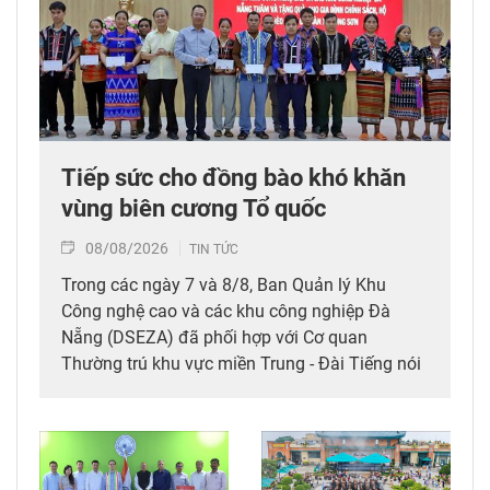
Tiếp sức cho đồng bào khó khăn
vùng biên cương Tổ quốc
08/08/2026
TIN TỨC
Trong các ngày 7 và 8/8, Ban Quản lý Khu
Công nghệ cao và các khu công nghiệp Đà
Nẵng (DSEZA) đã phối hợp với Cơ quan
Thường trú khu vực miền Trung - Đài Tiếng nói
Việt Nam (VOV Miền Trung) và các đơn vị đồng
hành tổ chức chương trình từ thiện, tiếp sức
cho đồng bào nghèo tại xã biên giới Hùng Sơn
(thành phố Đà Nẵng).