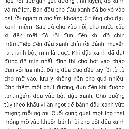
liệu hết sức gần gũi: đường tinh luyện, đỗ xanh
và mỡ lợn. Ban đầu cho đậu xanh đã bỏ vỏ vào
bát rồi ngâm nước ấm khoảng 6 tiếng cho đậu
xanh mềm. Sau đó cho vào nồi, cho nước xấp
xỉ đến mặt đỗ rồi đun đến khi đỗ chín
mềm.Tiếp đến đậu xanh chín rồi đánh nhuyễn
ra thành bột, mịn là được.Khi đậu xanh đã đạt
được độ mịn nhất định thì cho bột vào chảo
đun với lửa nhỏ. Dùng đũa đảo đều tay rồi từ từ
cho mỡ vào, lưu ý không nên cho quá nhiều.
Cho thêm một chút đường, đun đến khi đường
tan, ngấm đều vào bột đậu xanh. Cho đường
tùy theo khẩu vị ăn ngọt để bánh đậu xanh vừa
miệng mỗi người. Cuối cùng quét một lớp thật
mỏng mỡ vào khuôn bánh rồi cho bột đậu xanh