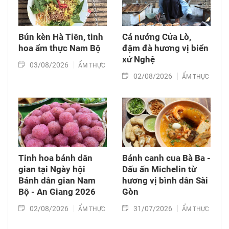
Bún kèn Hà Tiên, tinh
Cá nướng Cửa Lò,
hoa ẩm thực Nam Bộ
đậm đà hương vị biển
xứ Nghệ
03/08/2026
ẨM THỰC
02/08/2026
ẨM THỰC
Tinh hoa bánh dân
Bánh canh cua Bà Ba -
gian tại Ngày hội
Dấu ấn Michelin từ
Bánh dân gian Nam
hương vị bình dân Sài
Bộ - An Giang 2026
Gòn
02/08/2026
31/07/2026
ẨM THỰC
ẨM THỰC