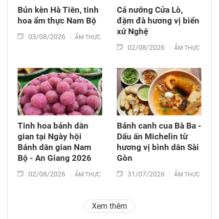
Bún kèn Hà Tiên, tinh
Cá nướng Cửa Lò,
hoa ẩm thực Nam Bộ
đậm đà hương vị biển
xứ Nghệ
03/08/2026
ẨM THỰC
02/08/2026
ẨM THỰC
Tinh hoa bánh dân
Bánh canh cua Bà Ba -
gian tại Ngày hội
Dấu ấn Michelin từ
Bánh dân gian Nam
hương vị bình dân Sài
Bộ - An Giang 2026
Gòn
02/08/2026
31/07/2026
ẨM THỰC
ẨM THỰC
Xem thêm