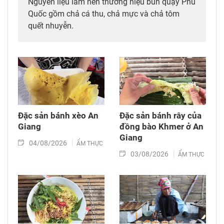
Nguyên liệu làm nên thương hiệu bún quậy Phú
Quốc gồm chả cá thu, chả mực và chả tôm
quết nhuyễn.
Đặc sản bánh xèo An
Đặc sản bánh rây của
Giang
đồng bào Khmer ở An
Giang
04/08/2026
ẨM THỰC
03/08/2026
ẨM THỰC