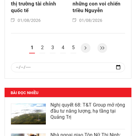
thị trường tài chính
những con voi chiến
quốc tế
triều Nguyễn
01/08/2026
01/08/2026
1
2
3
4
5
BÀI ĐỌC NHIỀU
Nghị quyết 68: T&T Group mở rộng
đầu tư năng lượng, hạ tầng tại
Quảng Trị
Nhà ngoại giao Tôn Nữ Thị Ninh: