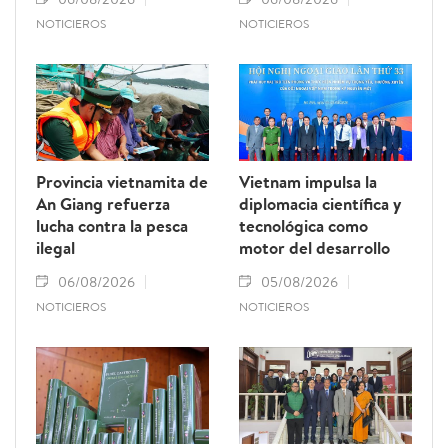
NOTICIEROS
NOTICIEROS
Provincia vietnamita de
Vietnam impulsa la
An Giang refuerza
diplomacia científica y
lucha contra la pesca
tecnológica como
ilegal
motor del desarrollo
06/08/2026
05/08/2026
NOTICIEROS
NOTICIEROS