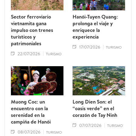
Sector ferroviario
Hanói-Tuyen Quang:
vietnamita gana
prolonga el viaje y
impulso con trenes
enriquece la
turísticos y
experiencia
patrimoniales
17/07/2026
TURISMO
22/07/2026
TURISMO
Muong Coc: un
Long Dien Son: el
encuentro con la
“oasis verde” en el
serenidad en la
corazón de Tay Ninh
campiña de Hanói
07/07/2026
TURISMO
08/07/2026
TURISMO