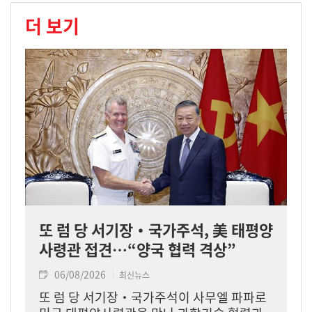
더 보기
또 럼 당 서기장‧국가주석, 美 태평양
사령관 접견…“양국 협력 격상”
06/08/2026
최신뉴스
또 럼 당 서기장‧국가주석이 사무엘 파파로