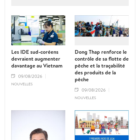
ont porté sur le renforcement de la
coopération en matière de recherche, de
formation, de conseil stratégique et de mise
en réseau académique, contribuant ainsi à
approfondir le partenariat stratégique
global renforcé entre le Vietnam et l’Inde.
Les IDE sud-coréens
Dong Thap renforce le
devraient augmenter
contrôle de sa flotte de
davantage au Vietnam
pêche et la traçabilité
des produits de la
09/08/2026
pêche
NOUVELLES
09/08/2026
NOUVELLES