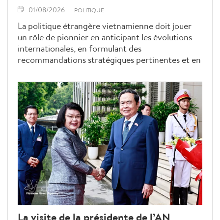
01/08/2026
POLITIQUE
La politique étrangère vietnamienne doit jouer
un rôle de pionnier en anticipant les évolutions
internationales, en formulant des
recommandations stratégiques pertinentes et en
agissant rapidement afin de préserver les intérêts
nationaux et de mobiliser les ressources
nécessaires au développement, a déclaré le
secrétaire général du Parti communiste du
Vietnam et président de la République, To Lam,
lors de l'ouverture de la 33e Conférence
diplomatique.
La visite de la présidente de l’AN