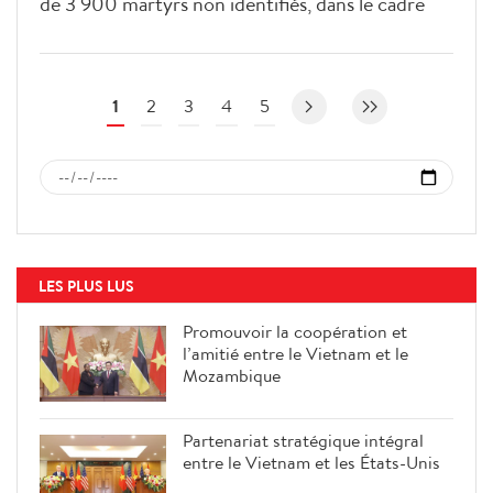
de 3 900 martyrs non identifiés, dans le cadre
des efforts nationaux visant à restituer leur
identité et à honorer leur mémoire.
1
2
3
4
5
LES PLUS LUS
Promouvoir la coopération et
l’amitié entre le Vietnam et le
Mozambique
Partenariat stratégique intégral
entre le Vietnam et les États-Unis