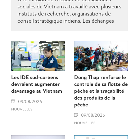
sociales du Vietnam a travaillé avec plusieurs
instituts de recherche, organisations de
conseil stratégique indiens. Les échanges
ont porté sur le renforcement de la
coopération en matière de recherche, de
formation, de conseil stratégique et de mise
en réseau académique, contribuant ainsi à
approfondir le partenariat stratégique
global renforcé entre le Vietnam et l’Inde.
Les IDE sud-coréens
Dong Thap renforce le
devraient augmenter
contrôle de sa flotte de
davantage au Vietnam
pêche et la traçabilité
des produits de la
09/08/2026
pêche
NOUVELLES
09/08/2026
NOUVELLES