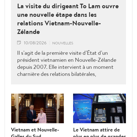
La visite du dirigeant To Lam ouvre
une nouvelle étape dans les
relations Vietnam-Nouvelle-
Zélande
10/08/2026
NOUVELLES
Il s’agit de la première visite d’État d’un
président vietnamien en Nouvelle-Zélande
depuis 2007. Elle intervient à un moment
charnière des relations bilatérales,
développées depuis plus de 50 ans dans les
domaines du commerce, de l’éducation, de
la coopération au développement, de la
sécurité et des échanges entre les peuples, a
déclaré le ministre néo-zélandais des
Affaires étrangères, Winston Peters.
Vietnam et Nouvelle-
Le Vietnam attire de
Galles du Sud
plus en plus de grandes