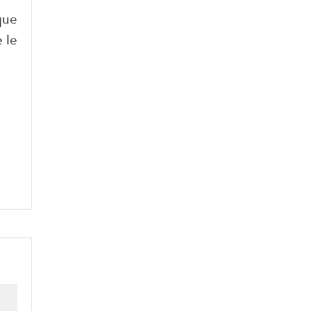
que
 le