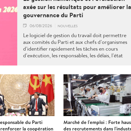
axée sur les résultats pour améliorer l
gouvernance du Parti
06/08/2026
NOUVELLES
Le logiciel de gestion du travail doit permettre
aux comités du Parti et aux chefs d’organismes
d’identifier rapidement les tâches en cours
d’exécution, les responsables, les délais, l’état
d’avancement, la conformité des résultats aux
normes requises, les tâches en retard, les causes
de ces retards, les personnes devant en
répondre, ainsi que les décisions à prendre pour
lever les blocages.
esponsable du Parti
Marché de l'emploi : Forte hau
 renforcer la coopération
des recrutements dans l'indust