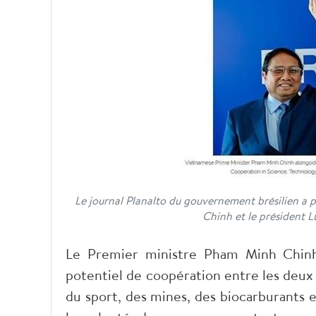
Le journal Planalto du gouvernement brésilien a p
Chinh et le président Lu
Le Premier ministre Pham Minh Chinh 
potentiel de coopération entre les deux 
du sport, des mines, des biocarburants e