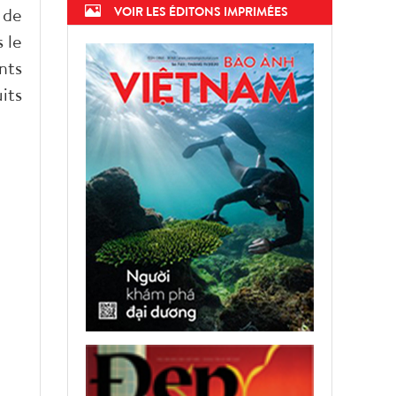
 de
VOIR LES ÉDITONS IMPRIMÉES
 le
nts
its