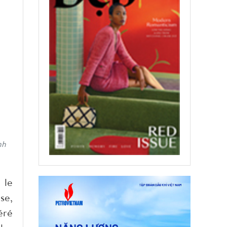
nh
 le
se,
éré