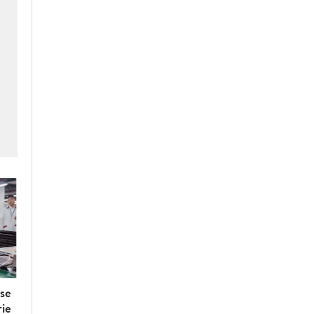
a
sse
rie