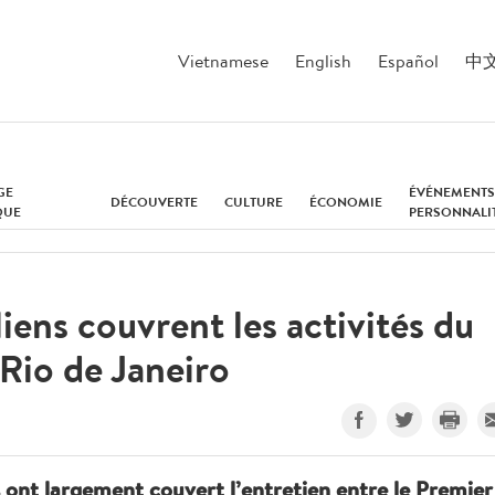
Vietnamese
English
Español
中
GE
ÉVÉNEMENTS
DÉCOUVERTE
CULTURE
ÉCONOMIE
QUE
PERSONNALI
liens couvrent les activités du
io de Janeiro
ns ont largement couvert l’entretien entre le Premier