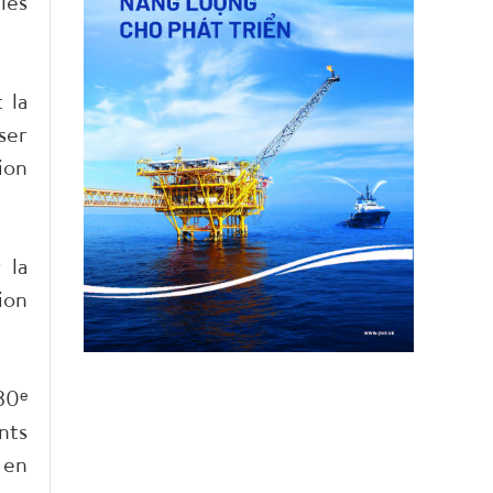
les
 la
ser
ion
 la
ion
30ᵉ
nts
 en