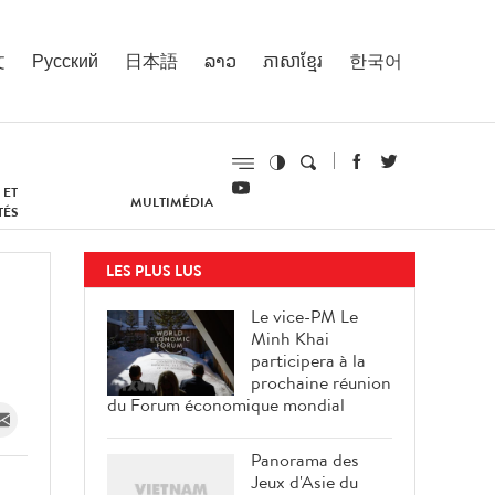
文
Русский
日本語
ລາວ
ភាសាខ្មែរ
한국어
 ET
MULTIMÉDIA
TÉS
LES PLUS LUS
Le vice-PM Le
Minh Khai
participera à la
prochaine réunion
du Forum économique mondial
Panorama des
Jeux d'Asie du