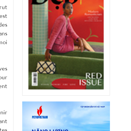
rut
est
des
ans
moi
ves
our
ent
nir
ant
tes