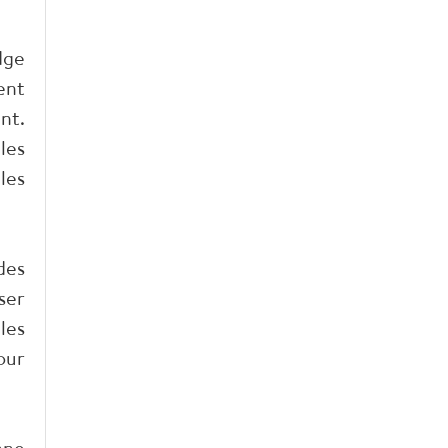
dge
ent
nt.
les
les
des
ser
les
our
nne