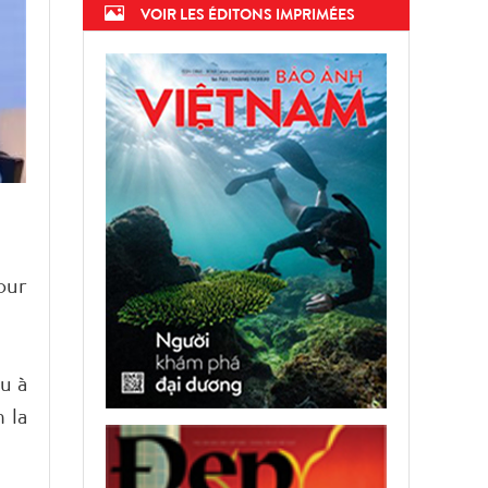
VOIR LES ÉDITONS IMPRIMÉES
our
u à
 la