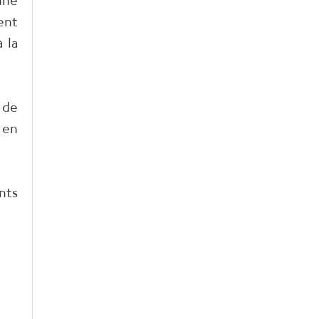
ent
 la
 de
 en
nts