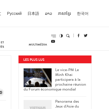
文
Русский
日本語
ລາວ
ភាសាខ្មែរ
한국어
 ET
MULTIMÉDIA
TÉS
LES PLUS LUS
Le vice-PM Le
Minh Khai
participera à la
prochaine réunion
du Forum économique mondial
Panorama des
Jeux d'Asie du