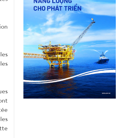
ion
les
les
ues
ont
tée
les
tte