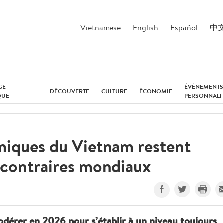
Vietnamese
English
Español
中
GE
ÉVÉNEMENTS
DÉCOUVERTE
CULTURE
ÉCONOMIE
QUE
PERSONNALI
miques du Vietnam restent
s contraires mondiaux
odérer en 2026 pour s’établir à un niveau toujours