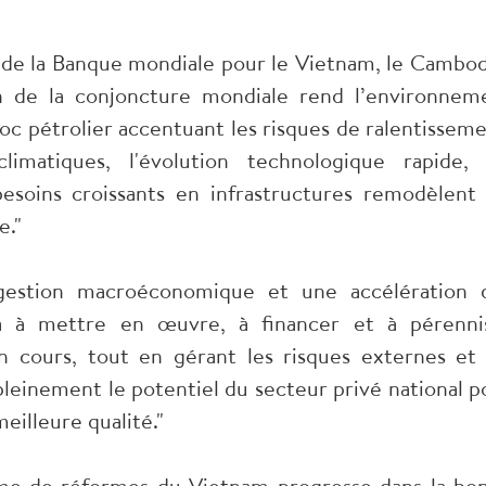
e de la Banque mondiale pour le Vietnam, le Cambo
on de la conjoncture mondiale rend l’environnem
hoc pétrolier accentuant les risques de ralentisseme
atiques, l'évolution technologique rapide, 
soins croissants en infrastructures remodèlent 
e."
gestion macroéconomique et une accélération 
ra à mettre en œuvre, à financer et à pérenni
 cours, tout en gérant les risques externes et 
 pleinement le potentiel du secteur privé national p
eilleure qualité."
mme de réformes du Vietnam progresse dans la bo