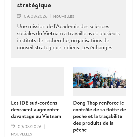
stratégique
09/08/2026
NOUVELLES
Une mission de l’Académie des sciences
sociales du Vietnam a travaillé avec plusieurs
instituts de recherche, organisations de
conseil stratégique indiens. Les échanges
ont porté sur le renforcement de la
coopération en matière de recherche, de
formation, de conseil stratégique et de mise
en réseau académique, contribuant ainsi à
approfondir le partenariat stratégique
global renforcé entre le Vietnam et l’Inde.
Les IDE sud-coréens
Dong Thap renforce le
devraient augmenter
contrôle de sa flotte de
davantage au Vietnam
pêche et la traçabilité
des produits de la
09/08/2026
pêche
NOUVELLES