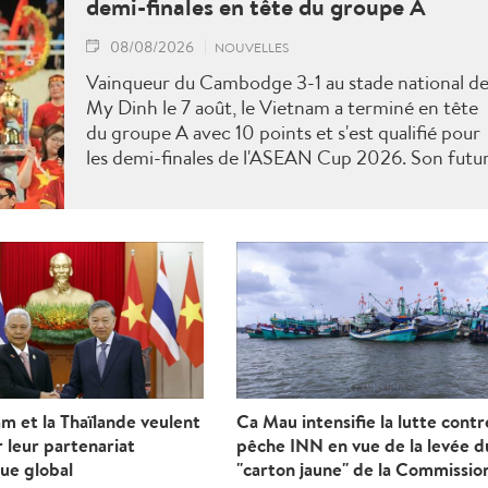
demi-finales en tête du groupe A
08/08/2026
NOUVELLES
Vainqueur du Cambodge 3-1 au stade national d
My Dinh le 7 août, le Vietnam a terminé en tête
du groupe A avec 10 points et s'est qualifié pour
les demi-finales de l'ASEAN Cup 2026. Son futu
adversaire sera connu à l'issue des derniers
matches du groupe B.
m et la Thaïlande veulent
Ca Mau intensifie la lutte contr
 leur partenariat
pêche INN en vue de la levée d
ue global
"carton jaune" de la Commissio