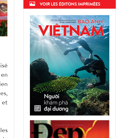
VOIR LES ÉDITONS IMPRIMÉES
isé
 en
ien
es,
 et
les