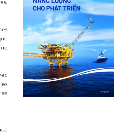
es,
hes
que
ine
vec
les
ise
nce