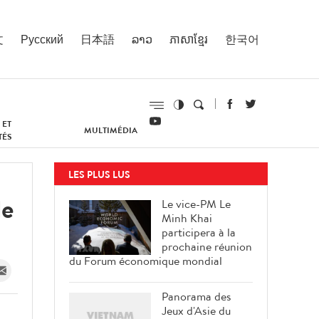
文
Русский
日本語
ລາວ
ភាសាខ្មែរ
한국어
 ET
MULTIMÉDIA
TÉS
LES PLUS LUS
de
Le vice-PM Le
Minh Khai
participera à la
prochaine réunion
du Forum économique mondial
Panorama des
Jeux d'Asie du