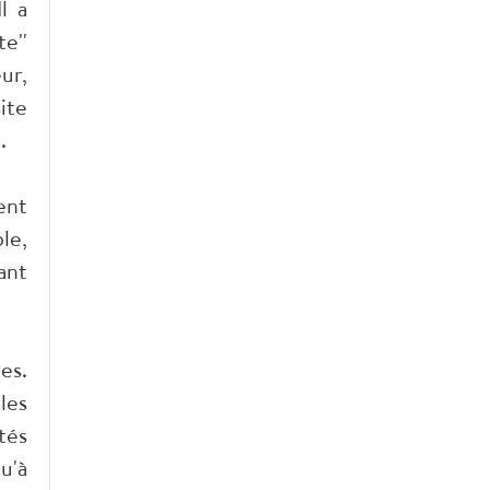
l a
e''
ur,
ite
.
ent
le,
ant
es.
les
tés
u'à