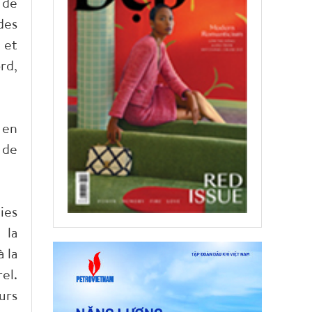
 de
des
 et
rd,
 en
 de
ies
 la
 la
el.
urs