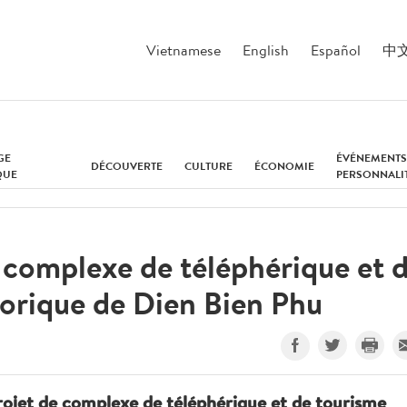
Vietnamese
English
Español
中
GE
ÉVÉNEMENTS
DÉCOUVERTE
CULTURE
ÉCONOMIE
QUE
PERSONNALI
 complexe de téléphérique et 
torique de Dien Bien Phu
ojet de complexe de téléphérique et de tourisme