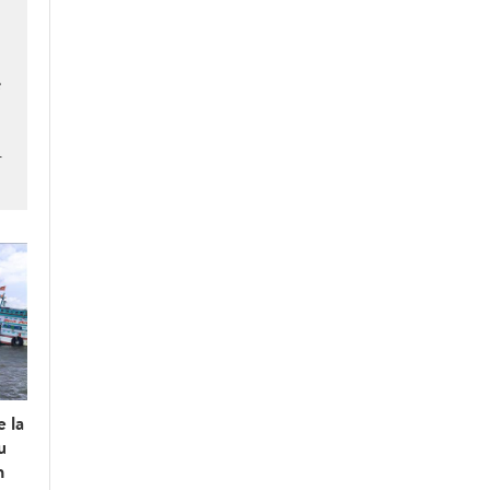
e
r
e la
u
n