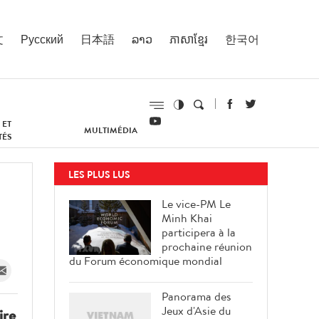
文
Русский
日本語
ລາວ
ភាសាខ្មែរ
한국어
 ET
MULTIMÉDIA
TÉS
LES PLUS LUS
Le vice-PM Le
Minh Khai
participera à la
prochaine réunion
du Forum économique mondial
Panorama des
Jeux d'Asie du
ire