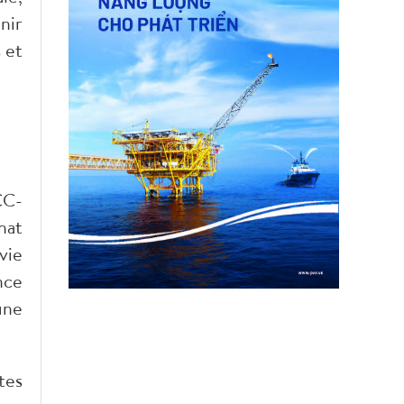
nir
 et
CC-
nat
vie
nce
une
tes