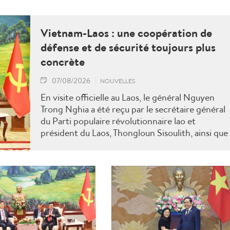
Vietnam-Laos : une coopération de
défense et de sécurité toujours plus
concrète
07/08/2026
NOUVELLES
En visite officielle au Laos, le général Nguyen
Trong Nghia a été reçu par le secrétaire général
du Parti populaire révolutionnaire lao et
président du Laos, Thongloun Sisoulith, ainsi que
par le Premier ministre Sonexay Siphandone. Le
deux parties ont réaffirmé leur volonté de
renforcer une coopération politico-militaire
étroite et efficace.