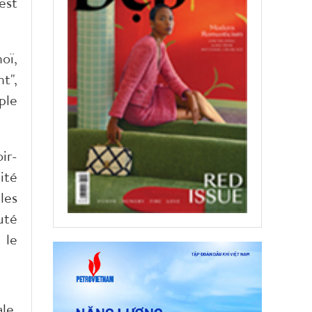
est
oï,
t",
ple
ir-
ité
les
uté
 le
le,