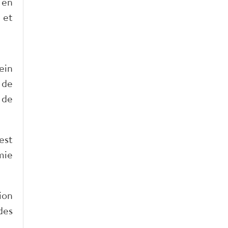
 en
 et
ein
 de
 de
est
mie
ion
des