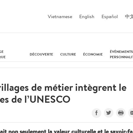
Vietnamese
English
Español
中
GE
ÉVÉNEMENTS
DÉCOUVERTE
CULTURE
ÉCONOMIE
QUE
PERSONNALI
llages de métier intègrent le
ives de l’UNESCO
it non seulement la valeur culturelle et le savoir-fa