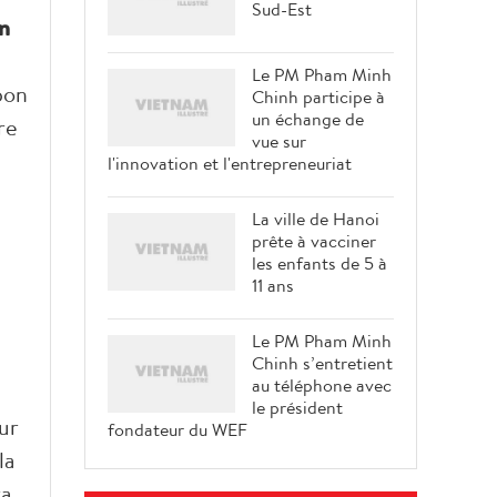
Sud-Est
an
Le PM Pham Minh
pon
Chinh participe à
un échange de
re
vue sur
l'innovation et l'entrepreneuriat
La ville de Hanoi
prête à vacciner
les enfants de 5 à
11 ans
Le PM Pham Minh
Chinh s’entretient
au téléphone avec
le président
ur
fondateur du WEF
la
ra