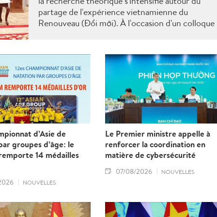
la recherche théorique s'intensifie autour du
partage de l'expérience vietnamienne du
Renouveau (Đổi mới). À l'occasion d'un colloque
scientifique tenu à Vientiane, les deux pays ont
mis en avant les enseignements du Vietnam en
matière de construction d'une économie
indépendante et autonome, tout en définissant
de nouvelles orientations pour approfondir leur
partenariat.
mpionnat d’Asie de
Le Premier ministre appelle à
par groupes d’âge: le
renforcer la coordination en
remporte 14 médailles
matière de cybersécurité
07/08/2026
NOUVELLES
2026
NOUVELLES