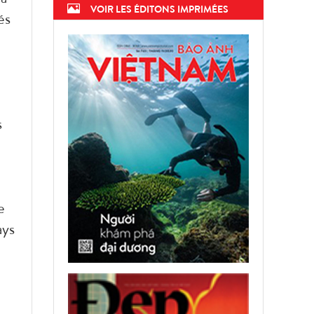
VOIR LES ÉDITONS IMPRIMÉES
és
s
e
ays