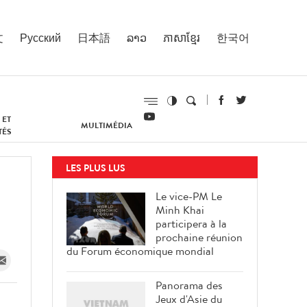
文
Русский
日本語
ລາວ
ភាសាខ្មែរ
한국어
 ET
MULTIMÉDIA
TÉS
LES PLUS LUS
Le vice-PM Le
Minh Khai
participera à la
prochaine réunion
du Forum économique mondial
Panorama des
Jeux d'Asie du