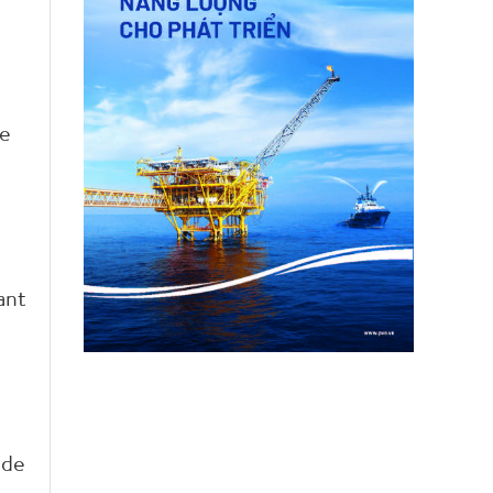
de
ant
 de