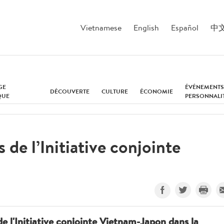
Vietnamese
English
Español
中
GE
ÉVÉNEMENTS
DÉCOUVERTE
CULTURE
ÉCONOMIE
QUE
PERSONNALI
 de l’Initiative conjointe
e l'Initiative conjointe Vietnam-Japon dans la