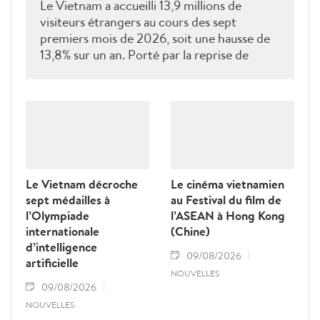
Le Vietnam a accueilli 13,9 millions de
visiteurs étrangers au cours des sept
premiers mois de 2026, soit une hausse de
13,8% sur un an. Porté par la reprise de
plusieurs marchés clés, le tourisme poursuit
sa dynamique vers l'objectif annuel de 25
millions d'arrivées.
Le Vietnam décroche
Le cinéma vietnamien
sept médailles à
au Festival du film de
l’Olympiade
l’ASEAN à Hong Kong
internationale
(Chine)
d’intelligence
09/08/2026
artificielle
NOUVELLES
09/08/2026
NOUVELLES