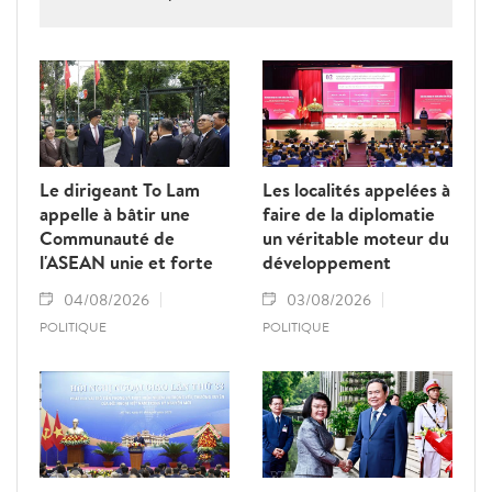
politiques publiques. Tel est le message fort
adressé par le Premier ministre Lê Minh
Hung lors de la Journée vietnamienne de la
cybersécurité 2026, qui a appelé à une
mobilisation de l'ensemble de la société
pour bâtir un cyberespace sûr, fiable et
humain.
Le dirigeant To Lam
Les localités appelées à
appelle à bâtir une
faire de la diplomatie
Communauté de
un véritable moteur du
l'ASEAN unie et forte
développement
04/08/2026
03/08/2026
POLITIQUE
POLITIQUE