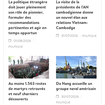
La politique étrangère
La visite de la
doit jouer pleinement
présidente de l’AN
son rôle de pionnier,
cambodgienne donne
formuler des
un nouvel élan aux
recommandations
relations Vietnam-
pertinentes et agir en
Cambodge
temps opportun
31/07/2026
POLITIQUE
01/08/2026
POLITIQUE
Au moins 1.563 restes
Da Nang accueille un
de martyrs retrouvés
groupe naval américain
et neuf charniers
30/07/2026
découverts
POLITIQUE